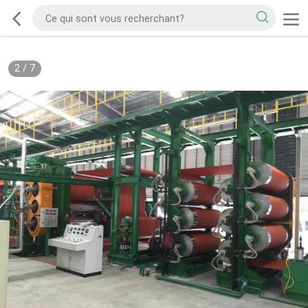
2
/
7