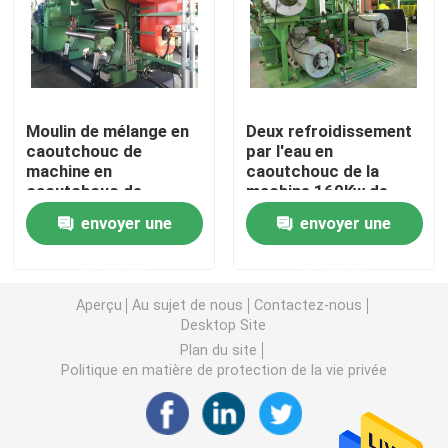
Machine en caoutchouc de moulin de mélange
Chaîne de production en caoutchouc de poudre
Moulin de mélange en
Deux refroidissement
caoutchouc de
par l'eau en
machine en
caoutchouc de la
Machine en caoutchouc de malaxeur
caoutchouc de
machine 160Kw de
calendrier de petit
calendrier de moulin
envoyer une
envoyer une
pain de 980RPM
de mélange de petit
Mélangeur en caoutchouc de Banbury
132KW 4
pain
demande
demande
Presse de vulcanisation en caoutchouc
Aperçu
Au sujet de nous
Contactez-nous
Desktop Site
Plan du site
Ligne en caoutchouc reprise de feuille
Politique en matière de protection de la vie privée
Ligne de recyclage du plastique