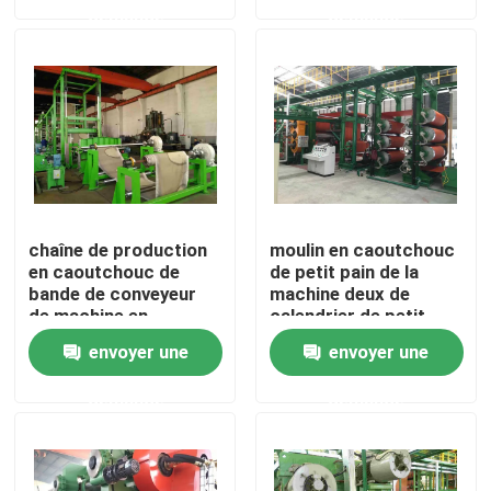
demande
demande
Au sujet de nous
Visite d'usine
Contrôle de qualité
chaîne de production
moulin en caoutchouc
Contactez-nous
en caoutchouc de
de petit pain de la
bande de conveyeur
machine deux de
de machine en
calendrier de petit
caoutchouc du
pain de 550mm pour la
Nouvelles
envoyer une
envoyer une
calendrier 160Kw
composition en
caoutchouc
demande
demande
Demandez une citation
Machine de processus en caoutchouc