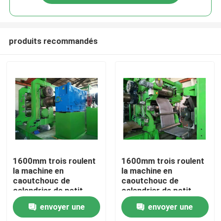
produits recommandés
Maison
1600mm trois roulent
1600mm trois roulent
la machine en
la machine en
caoutchouc de
caoutchouc de
Produits
calendrier de petit
calendrier de petit
pain de la machine 3
pain de la machine 3
envoyer une
envoyer une
de calendrier
de calendrier
Vidéos