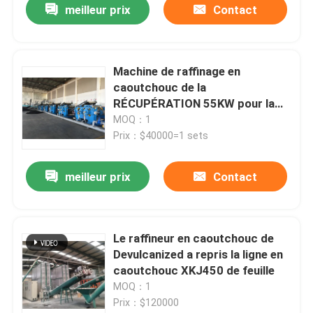
meilleur prix
Contact
Machine de raffinage en
caoutchouc de la
RÉCUPÉRATION 55KW pour la
ligne en caoutchouc de feuille de
MOQ：1
récupération
Prix：$40000=1 sets
meilleur prix
Contact
Le raffineur en caoutchouc de
Devulcanized a repris la ligne en
caoutchouc XKJ450 de feuille
MOQ：1
Prix：$120000