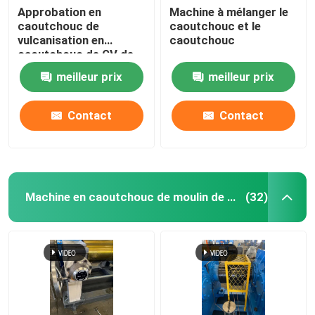
Approbation en
Machine à mélanger le
caoutchouc de
caoutchouc et le
Système de pesage automatique de petits matériaux
vulcanisation en
caoutchouc
caoutchouc de GV de
Toy Making Machine de
meilleur prix
meilleur prix
presse de PLC
Contact
Contact
Machine en caoutchouc de moulin de mélange
(32)