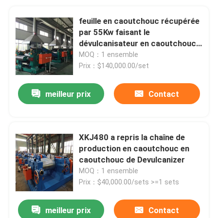
feuille en caoutchouc récupérée
par 55Kw faisant le
dévulcanisateur en caoutchouc
de poudre de machine
MOQ：1 ensemble
Prix：$140,000.00/set
meilleur prix
Contact
XKJ480 a repris la chaîne de
production en caoutchouc en
caoutchouc de Devulcanizer
MOQ：1 ensemble
Prix：$40,000.00/sets >=1 sets
meilleur prix
Contact