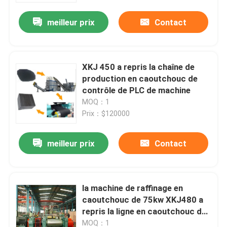
meilleur prix
Contact
XKJ 450 a repris la chaîne de
production en caoutchouc de
contrôle de PLC de machine
MOQ：1
Prix：$120000
meilleur prix
Contact
Maison
la machine de raffinage en
Produits
caoutchouc de 75kw XKJ480 a
repris la ligne en caoutchouc de
feuille
Vidéos
MOQ：1