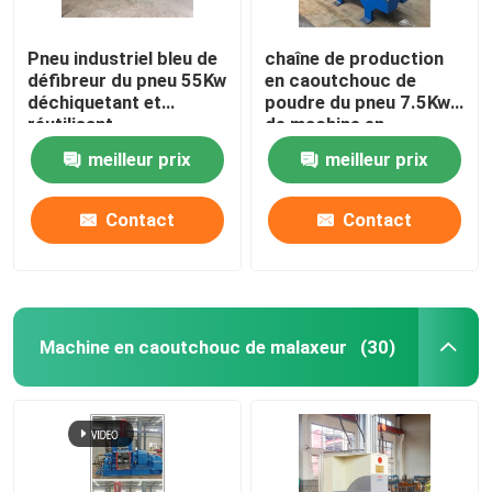
Pneu industriel bleu de
chaîne de production
défibreur du pneu 55Kw
en caoutchouc de
déchiquetant et
poudre du pneu 7.5Kw
réutilisant
de machine en
caoutchouc de
meilleur prix
meilleur prix
défibreur CE d'OIN
Contact
Contact
Machine en caoutchouc de malaxeur
(30)