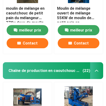
moulin de mélange en
Moulin de mélange
caoutchouc de petit
ouvert de mélange
pain du mélangeur
55KW de moulin de
37Kw deux de moulin
petit pain en
de diamètre de 400mm
caoutchouc de la
meilleur prix
meilleur prix
machine XK450 deux
Contact
Contact
Chaîne de production en caoutchouc de poudre
(22)