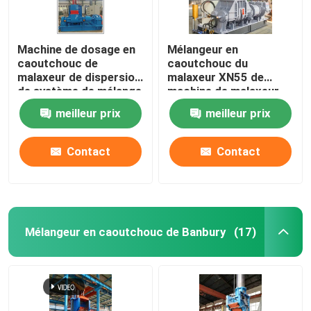
Machine de dosage en
Mélangeur en
caoutchouc de
caoutchouc du
malaxeur de dispersion
malaxeur XN55 de
de système de mélange
machine de malaxeur
de malaxeur de
en caoutchouc de
meilleur prix
meilleur prix
Banbury
dispersion
Contact
Contact
Mélangeur en caoutchouc de Banbury
(17)