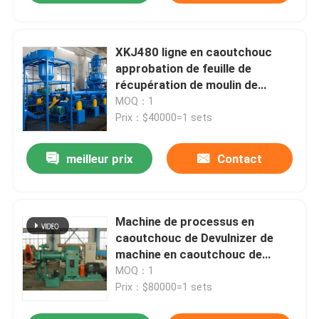
XKJ480 ligne en caoutchouc
approbation de feuille de
récupération de moulin de
raffineur de 55 kilowatts d'OIN
MOQ：1
de la CE
Prix：$40000=1 sets
meilleur prix
Contact
Machine de processus en
caoutchouc de Devulnizer de
machine en caoutchouc de
feuille de récupération
MOQ：1
Prix：$80000=1 sets