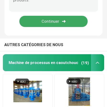
balle de tennis faisant la machine
Broyeur en caoutchouc Machine
Groupe outre de la machine de refroidissement en ca
AUTRES CATÉGORIES DE NOUS
Chaîne de production en caoutchouc de bande de con
Machine de processus en caoutchouc
(19)
Machine en caoutchouc de calendrier
extrudeuse à double vis
Système de pesage automatique circulaire pour petits