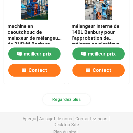
machine en
mélangeur interne de
caoutchouc de
140L Banbury pour
malaxeur de mélangeur
l'approbation de
de 315kW Banbury
mélange en plastique
pour le mélange en
en caoutchouc d'OIN
meilleur prix
meilleur prix
caoutchouc
Contact
Contact
Regardez plus
Aperçu
Au sujet de nous
Contactez-nous
Desktop Site
Plan du site