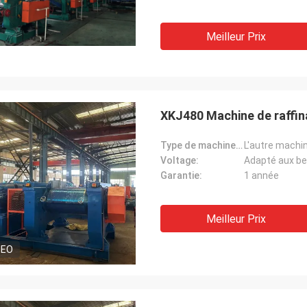
Meilleur Prix
XKJ480 Machine de raffi
Type de machine de pneu:
L'autre machi
Voltage:
Adapté aux bes
Garantie:
1 année
Meilleur Prix
DEO