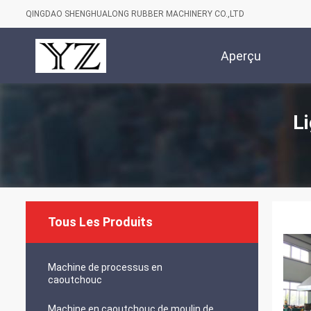
QINGDAO SHENGHUALONG RUBBER MACHINERY CO.,LTD
Aperçu
L
Tous Les Produits
Machine de processus en
caoutchouc
Machine en caoutchouc de moulin de