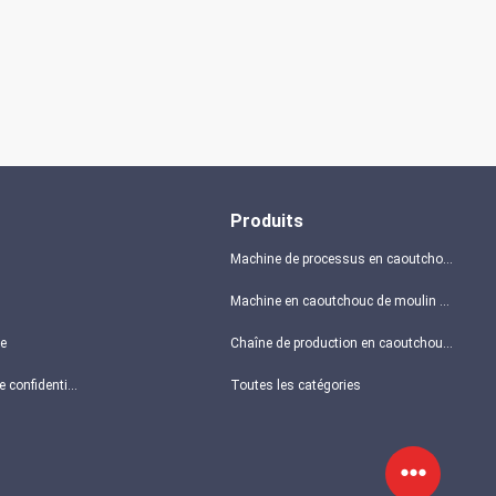
Produits
Machine de processus en caoutchouc
Machine en caoutchouc de moulin de mélange
te
Chaîne de production en caoutchouc de poudre
Politique de confidentialité
Toutes les catégories