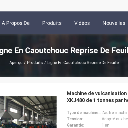
A Propos De
Produits
Vidéos
Nouvelles
Nous
igne En Caoutchouc Reprise De Feuil
Aperçu
/
Produits
/
Ligne En Caoutchouc Reprise De Feuille
Machine de vulcanisation
XKJ480 de 1 tonnes par h
Type de machine de pneu:
L'autre machi
Tension:
Adapté aux bes
Garantie:
1 an