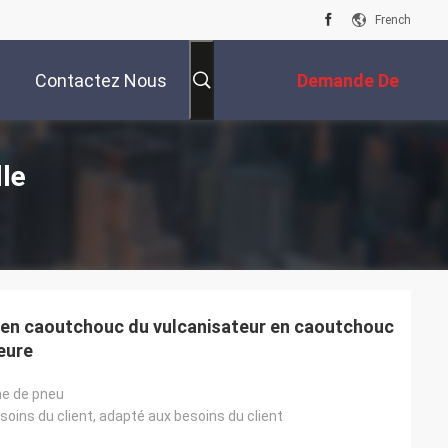
French
Contactez Nous
Demande De
Soumission
le
 en caoutchouc du vulcanisateur en caoutchouc
eure
ne de pneu
oins du client, adapté aux besoins du client