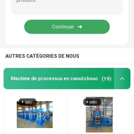
balle de tennis faisant la machine
Broyeur en caoutchouc Machine
Groupe outre de la machine de refroidissement en ca
AUTRES CATÉGORIES DE NOUS
Chaîne de production en caoutchouc de bande de con
Machine de processus en caoutchouc
(19)
Machine en caoutchouc de calendrier
extrudeuse à double vis
Système de pesage automatique circulaire pour petits