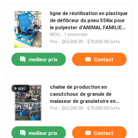
ligne de réutilisation en plastique
de défibreur du pneu 55Kw pour
le polyester d'ANIMAL FAMILIER
de PE du HDPE pp
MOQ：1 ensemble
Prix：$65,000.00 - $70,000.00/sets
meilleur prix
Contact
chaîne de production en
caoutchouc de granule de
malaxeur de granulatoire en
plastique de chute de 110L
Prix：$65,000.00 - $70,000.00/sets
160KW
meilleur prix
Contact