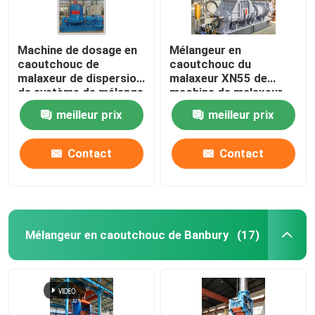
Machine de dosage en
Mélangeur en
caoutchouc de
caoutchouc du
malaxeur de dispersion
malaxeur XN55 de
de système de mélange
machine de malaxeur
de malaxeur de
en caoutchouc de
meilleur prix
meilleur prix
Banbury
dispersion
Contact
Contact
Mélangeur en caoutchouc de Banbury
(17)