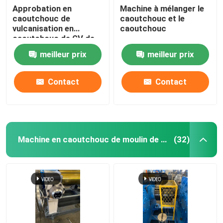
Approbation en
Machine à mélanger le
caoutchouc de
caoutchouc et le
Système de pesage automatique de petits matériaux
vulcanisation en
caoutchouc
caoutchouc de GV de
Toy Making Machine de
meilleur prix
meilleur prix
presse de PLC
Contact
Contact
Machine en caoutchouc de moulin de mélange
(32)