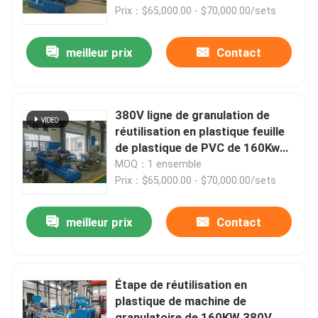
Prix：$65,000.00 - $70,000.00/sets
Au sujet de nous
meilleur prix
Contact
Visite d'usine
380V ligne de granulation de
Contrôle de qualité
réutilisation en plastique feuille
de plastique de PVC de 160Kw
réutilisant la ligne
MOQ：1 ensemble
Contactez-nous
Prix：$65,000.00 - $70,000.00/sets
Nouvelles
meilleur prix
Contact
Demandez une citation
Étape de réutilisation en
plastique de machine de
Machine de processus en caoutchouc
granulatoire de 160KW 380V