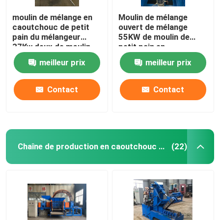
moulin de mélange en
Moulin de mélange
caoutchouc de petit
ouvert de mélange
pain du mélangeur
55KW de moulin de
37Kw deux de moulin
petit pain en
de diamètre de 400mm
caoutchouc de la
meilleur prix
meilleur prix
machine XK450 deux
Contact
Contact
Chaîne de production en caoutchouc de poudre
(22)