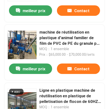
meilleur prix
Contact
machine de réutilisation en
plastique d'animal familier de
film de PVC de PE du granule pp
de granulatoire de 110L 55kw
MOQ：1 ensemble
Prix：$65,000.00 - $70,000.00/sets
meilleur prix
Contact
Maison
Ligne en plastique machine de
Produits
réutilisation en plastique de
pelletisation de flocon de 60HZ
110L de granulatoire
Vidéos
MOQ：1 ensemble