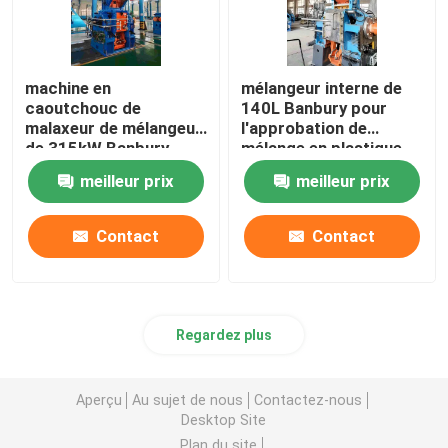
machine en
mélangeur interne de
caoutchouc de
140L Banbury pour
malaxeur de mélangeur
l'approbation de
de 315kW Banbury
mélange en plastique
pour le mélange en
en caoutchouc d'OIN
meilleur prix
meilleur prix
caoutchouc
Contact
Contact
Regardez plus
Aperçu
Au sujet de nous
Contactez-nous
Desktop Site
Plan du site