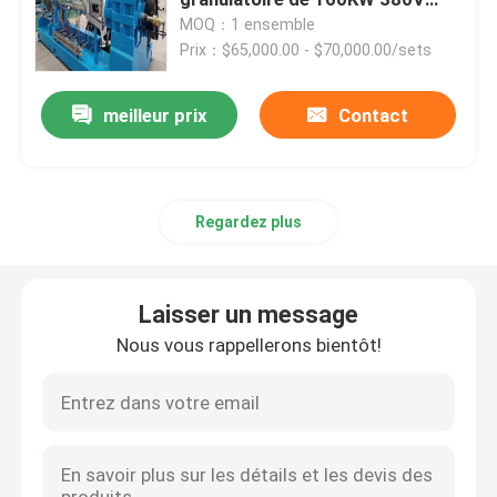
60HZ double
MOQ：1 ensemble
Prix：$65,000.00 - $70,000.00/sets
Machine en caoutchouc de moulin de mélange
meilleur prix
Contact
Chaîne de production en caoutchouc de poudre
Machine en caoutchouc de malaxeur
Regardez plus
Mélangeur en caoutchouc de Banbury
Laisser un message
Presse de vulcanisation en caoutchouc
Nous vous rappellerons bientôt!
Ligne en caoutchouc reprise de feuille
Ligne de recyclage du plastique