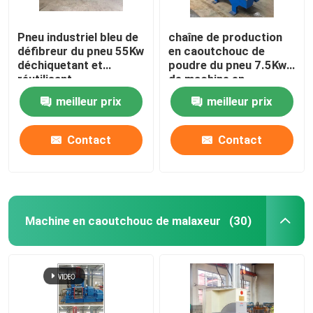
Pneu industriel bleu de
chaîne de production
défibreur du pneu 55Kw
en caoutchouc de
déchiquetant et
poudre du pneu 7.5Kw
réutilisant
de machine en
caoutchouc de
meilleur prix
meilleur prix
défibreur CE d'OIN
Contact
Contact
Machine en caoutchouc de malaxeur
(30)