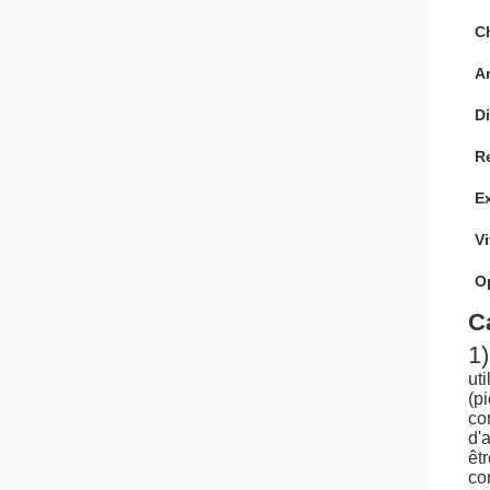
C
An
Di
R
Ex
Vi
O
C
1)
ut
(p
co
d'
êt
co