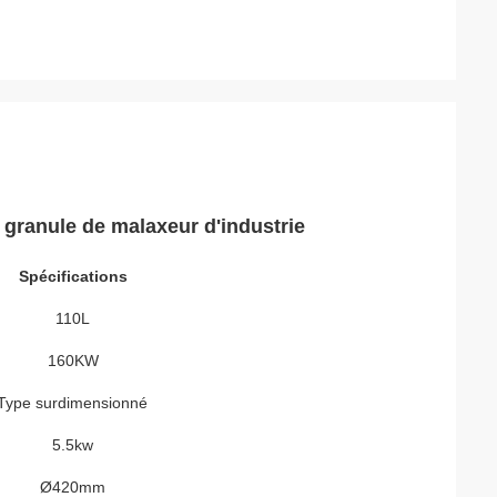
e granule de malaxeur d'industrie
Spécifications
110L
160KW
Type surdimensionné
5.5kw
Ø420mm