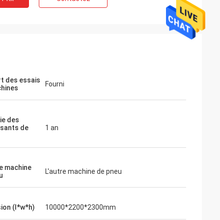
t des essais
Fourni
hines
ie des
sants de
1 an
e machine
L'autre machine de pneu
u
ion (l*w*h)
10000*2200*2300mm