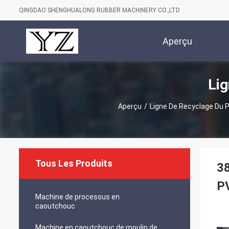
QINGDAO SHENGHUALONG RUBBER MACHINERY CO.,LTD
Aperçu
Lig
Aperçu
/
Ligne De Recyclage Du P
Tous Les Produits
38
PV
Machine de processus en
caoutchouc
Machine en caoutchouc de moulin de