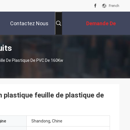
French
Contactez Nous
Demande De
uits
Soumission
uille De Plastique De PVC De 160Kw
n plastique feuille de plastique de
gine
Shandong, Chine