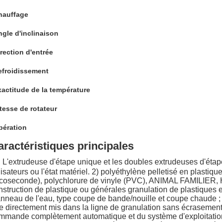
hauffage
gle d'inclinaison
rection d'entrée
efroidissement
actitude de la température
tesse de rotateur
pération
aractéristiques principales
 
L'extrudeuse d'étape unique et les doubles extrudeuses d'étape
ilisateurs ou l'état matériel. 2) polyéthylène pelletisé en plastiq
icoseconde), polychlorure de vinyle (PVC), ANIMAL FAMILIER, HD
nstruction de plastique ou générales granulation de plastiques et
anneau de l'eau, type coupe de bande/nouille et coupe chaude ; 4)
re directement mis dans la ligne de granulation sans écrasement. 
mmande complètement automatique et du système d'exploitation de