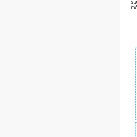
st
mé