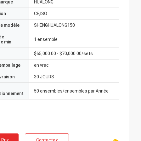
marque
HUALONG
ion
CE,ISO
e modèle
SHENGHUALONG150
de
1 ensemble
e min
$65,000.00 - $70,000.00/sets
'emballage
en vrac
ivraison
30 JOURS
50 ensembles/ensembles par Année
isionnement
 Prix
Contactez