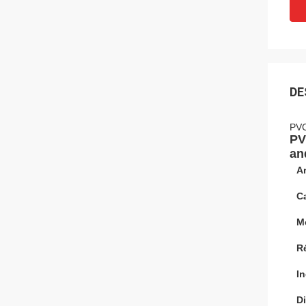
DE
PVC
PV
an
Ar
Ca
Mo
R
In
Di