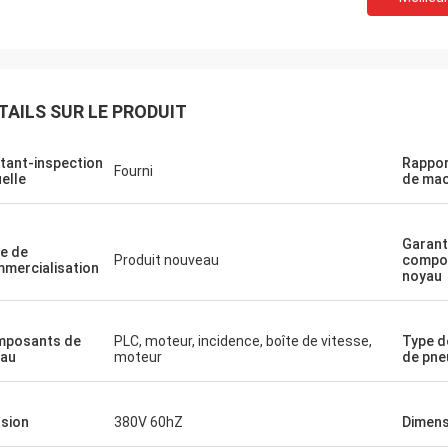
TAILS SUR LE PRODUIT
tant-inspection
Rappor
Fourni
uelle
de mac
Garant
e de
Produit nouveau
compo
mercialisation
noyau
mposants de
PLC, moteur, incidence, boîte de vitesse,
Type d
au
moteur
de pne
sion
380V 60hZ
Dimens