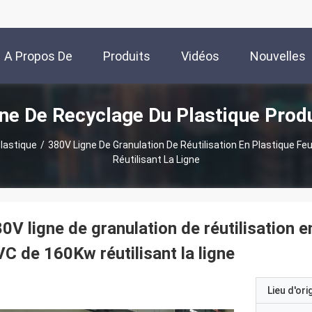
A Propos De
Produits
Vidéos
Nouvelles
ne De Recyclage Du Plastique Prod
Nous
lastique
/
380V Ligne De Granulation De Réutilisation En Plastique Fe
Réutilisant La Ligne
0V ligne de granulation de réutilisation e
C de 160Kw réutilisant la ligne
Lieu d'ori