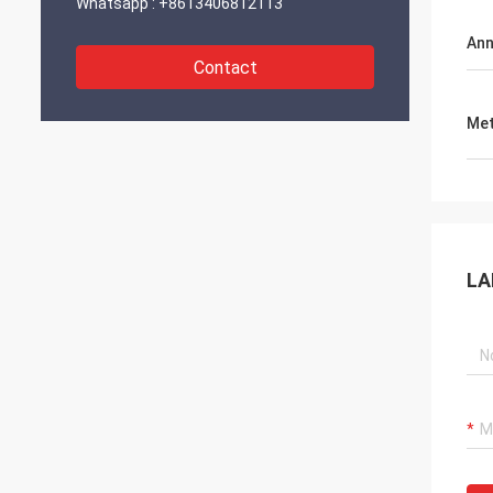
Whatsapp :
+8613406812113
An
Contact
Met
LA