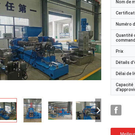
Nom de 
Certificat
Numéro d
Quantité 
command
Prix
Détails d
Délai de l
Capacité
d'approv
Meilleur