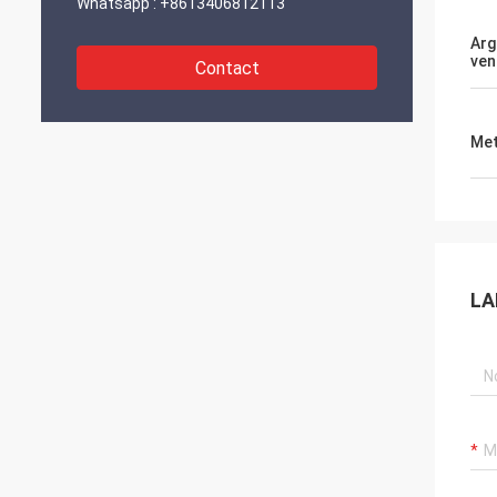
Whatsapp :
+8613406812113
Arg
ven
Contact
Met
LA