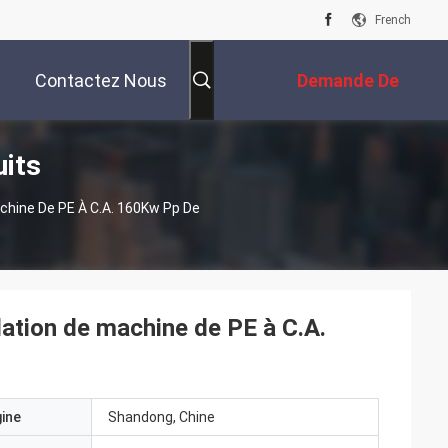
French
Contactez Nous
Demande De
uits
Soumission
achine De PE À C.A. 160Kw Pp De
ulation de machine de PE à C.A.
gine
Shandong, Chine