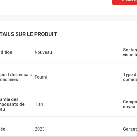
TAILS SUR LE PRODUIT
Sortan
dition
Nouveau
visuell
port des essais
Type d
Fourni
machines
commer
antie des
Compo
posants de
1 an
noyau
au
née
2023
Garant