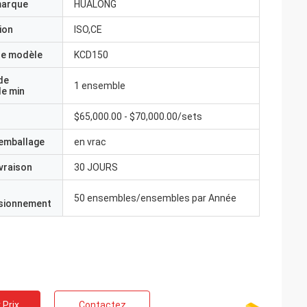
marque
HUALONG
ion
ISO,CE
e modèle
KCD150
de
1 ensemble
e min
$65,000.00 - $70,000.00/sets
'emballage
en vrac
ivraison
30 JOURS
50 ensembles/ensembles par Année
isionnement
 Prix
Contactez