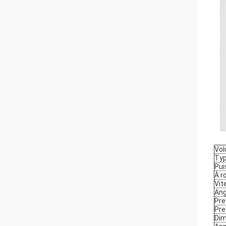
Vol
Typ
Pui
À r
Vit
Ang
Pre
Pre
Dim