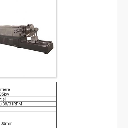
rrière
185kw
tiel
ou 38/31RPM
3900mm