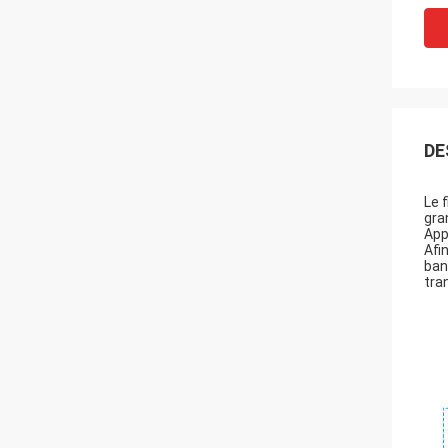
DE
Le 
gra
App
Afi
ban
tra