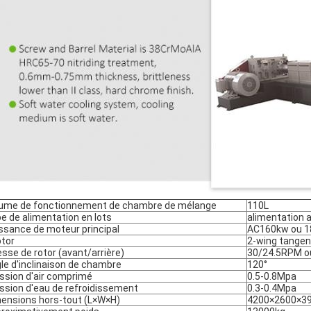
ume de fonctionnement de chambre de mélange
110L
e de alimentation en lots
alimentation a
ssance de moteur principal
AC160kw ou 
otor
2-wing tangen
esse de rotor (avant/arrière)
30/24.5RPM 
le d'inclinaison de chambre
120°
ssion d'air comprimé
0.5-0.8Mpa
ssion d'eau de refroidissement
0.3-0.4Mpa
ensions hors-tout (L×W×H)
4200×2600×