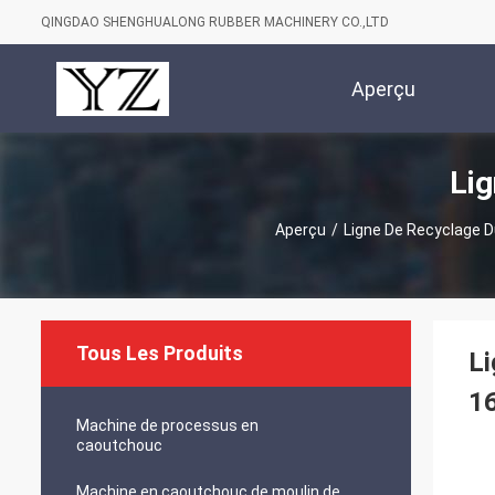
QINGDAO SHENGHUALONG RUBBER MACHINERY CO.,LTD
Aperçu
Lig
Aperçu
/
Ligne De Recyclage D
Tous Les Produits
Li
16
Machine de processus en
caoutchouc
Machine en caoutchouc de moulin de