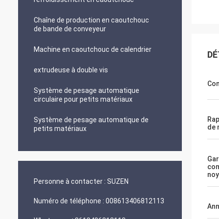
Chaîne de production en caoutchouc
de bande de conveyeur
Machine en caoutchouc de calendrier
DÉ
extrudeuse à double vis
Con
Système de pesage automatique
circulaire pour petits matériaux
Rap
Système de pesage automatique de
de 
petits matériaux
Gar
com
noy
Personne à contacter :
SUZEN
Numéro de téléphone :
008613406812113
An