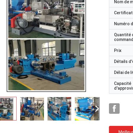
Nom de 
Certificat
Numéro d
Quantité 
command
Prix
Détails d
Délai de l
Capacité
d'approv
Meilleur