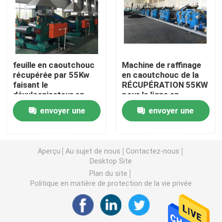
Machine en caoutchouc de moulin de mélange
Chaîne de production en caoutchouc de poudre
feuille en caoutchouc
Machine de raffinage
récupérée par 55Kw
en caoutchouc de la
faisant le
RÉCUPÉRATION 55KW
Machine en caoutchouc de malaxeur
dévulcanisateur en
pour la ligne en
caoutchouc de poudre
caoutchouc de feuille
envoyer une
envoyer une
de machine
de récupération
Mélangeur en caoutchouc de Banbury
demande
demande
Presse de vulcanisation en caoutchouc
Aperçu
Au sujet de nous
Contactez-nous
Desktop Site
Plan du site
Ligne en caoutchouc reprise de feuille
Politique en matière de protection de la vie privée
Ligne de recyclage du plastique