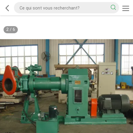
2
/
6