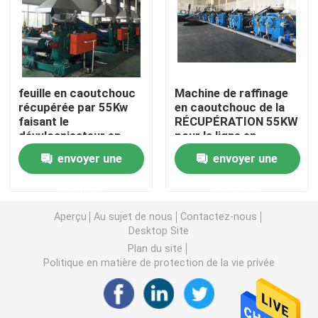
Machine en caoutchouc de moulin de mélange
Chaîne de production en caoutchouc de poudre
feuille en caoutchouc
Machine de raffinage
récupérée par 55Kw
en caoutchouc de la
faisant le
RÉCUPÉRATION 55KW
Machine en caoutchouc de malaxeur
dévulcanisateur en
pour la ligne en
caoutchouc de poudre
caoutchouc de feuille
envoyer une
envoyer une
de machine
de récupération
Mélangeur en caoutchouc de Banbury
demande
demande
Presse de vulcanisation en caoutchouc
Aperçu
Au sujet de nous
Contactez-nous
Desktop Site
Plan du site
Ligne en caoutchouc reprise de feuille
Politique en matière de protection de la vie privée
Ligne de recyclage du plastique