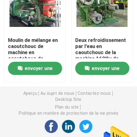
Machine en caoutchouc de moulin de mélange
Chaîne de production en caoutchouc de poudre
Moulin de mélange en
Deux refroidissement
caoutchouc de
par l'eau en
machine en
caoutchouc de la
Machine en caoutchouc de malaxeur
caoutchouc de
machine 160Kw de
calendrier de petit
calendrier de moulin
envoyer une
envoyer une
pain de 980RPM
de mélange de petit
Mélangeur en caoutchouc de Banbury
132KW 4
pain
demande
demande
Presse de vulcanisation en caoutchouc
Aperçu
Au sujet de nous
Contactez-nous
Desktop Site
Plan du site
Ligne en caoutchouc reprise de feuille
Politique en matière de protection de la vie privée
Ligne de recyclage du plastique