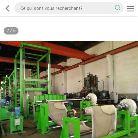
2
/
6