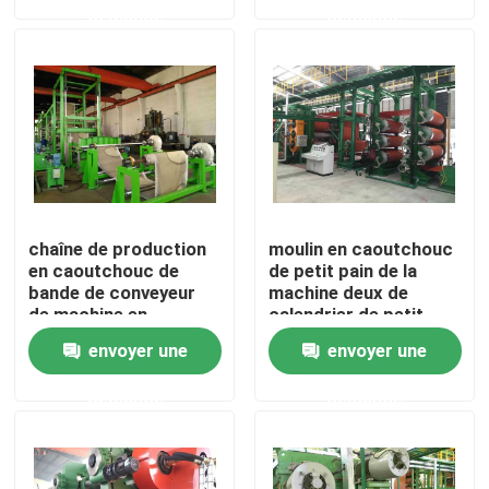
demande
demande
Au sujet de nous
Visite d'usine
Contrôle de qualité
chaîne de production
moulin en caoutchouc
Contactez-nous
en caoutchouc de
de petit pain de la
bande de conveyeur
machine deux de
de machine en
calendrier de petit
caoutchouc du
pain de 550mm pour la
Nouvelles
envoyer une
envoyer une
calendrier 160Kw
composition en
caoutchouc
demande
demande
Demandez une citation
Machine de processus en caoutchouc