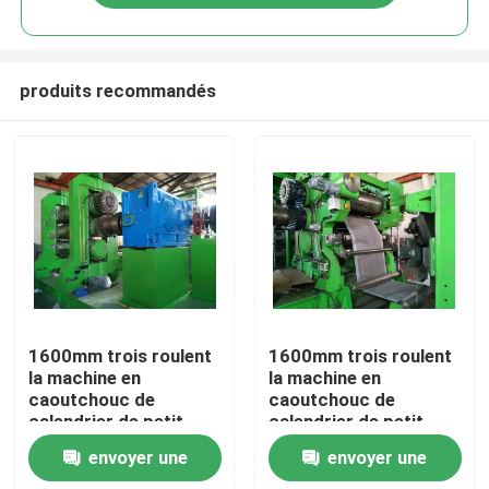
produits recommandés
Maison
1600mm trois roulent
1600mm trois roulent
la machine en
la machine en
caoutchouc de
caoutchouc de
Produits
calendrier de petit
calendrier de petit
pain de la machine 3
pain de la machine 3
envoyer une
envoyer une
de calendrier
de calendrier
Vidéos