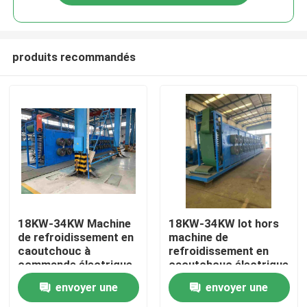
produits recommandés
Maison
18KW-34KW Machine
18KW-34KW lot hors
de refroidissement en
machine de
caoutchouc à
refroidissement en
Produits
commande électrique
caoutchouc électrique
refroidisseur en
envoyer une
envoyer une
caoutchouc à
Vidéos
commande électrique