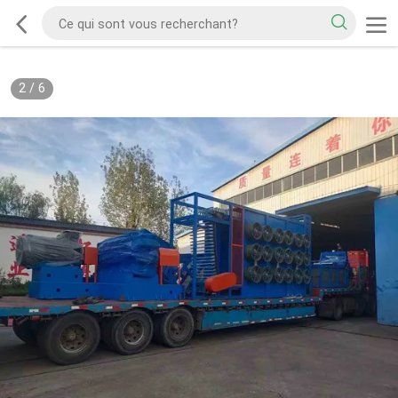
2
/
6