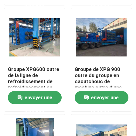
demande
demande
Au sujet de nous
Visite d'usine
Contrôle de qualité
Groupe XPG600 outre
Groupe de XPG 900
Contactez-nous
de la ligne de
outre du groupe en
refroidissement de
caoutchouc de
refroidissement en
machine outre d'une
caoutchouc de feuille
approbation plus
Nouvelles
envoyer une
envoyer une
en caoutchouc de la
fraîche de la CE d'OIN
machine 600mm
demande
demande
Demandez une citation
Machine de processus en caoutchouc