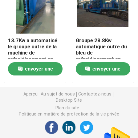
Machine en caoutchouc de moulin de mélange
Chaîne de production en caoutchouc de poudre
13.7Kw a automatisé
Groupe 28.8Kw
le groupe outre de la
automatique outre du
machine de
bleu de
Machine en caoutchouc de malaxeur
refroidissement en
refroidissement en
caoutchouc pour faire
caoutchouc de la
envoyer une
envoyer une
les produits en
machine XPG800
Mélangeur en caoutchouc de Banbury
caoutchouc
demande
demande
Presse de vulcanisation en caoutchouc
Aperçu
Au sujet de nous
Contactez-nous
Desktop Site
Plan du site
Ligne en caoutchouc reprise de feuille
Politique en matière de protection de la vie privée
Ligne de recyclage du plastique