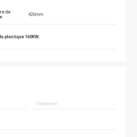
re de
420mm
re
du plastique 160KW
,