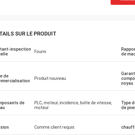
TAILS SUR LE PRODUIT
tant-inspection
Rappor
Fourni
uelle
de mac
Garant
e de
Produit nouveau
compo
mercialisation
noyau
mposants de
PLC, moteur, incidence, boîte de vitesse,
Type d
au
moteur
de pne
sion
Comme client requis
chauff