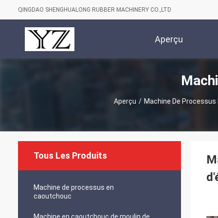
QINGDAO SHENGHUALONG RUBBER MACHINERY CO.,LTD
Aperçu
Machi
Aperçu
/
Machine De Processus
Tous Les Produits
Ma
d
Machine de processus en
caoutchouc
Machine en caoutchouc de moulin de