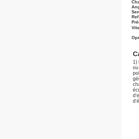
Cha
Ang
Sen
Ref
Pré
Vit
Opé
C
1)
ou
po
gé
ch
éc
d'
d'