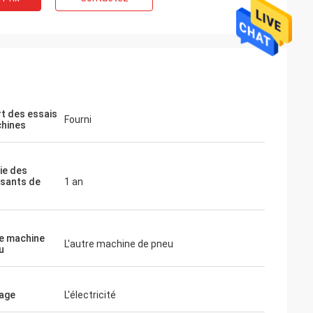
t des essais
Fourni
hines
ie des
sants de
1 an
e machine
L'autre machine de pneu
u
age
L'électricité