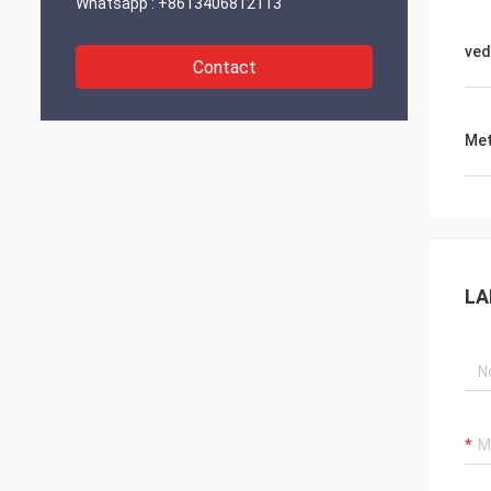
Whatsapp :
+8613406812113
ved
Contact
Met
LA