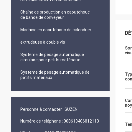
Chaîne de production en caoutchouc
de bande de conveyeur
Machine en caoutchouc de calendrier
DÉ
extrudeuse à double vis
Sor
vis
Système de pesage automatique
circulaire pour petits matériaux
Système de pesage automatique de
Typ
petits matériaux
com
Co
noy
Personne à contacter :
SUZEN
Numéro de téléphone :
008613406812113
Ten