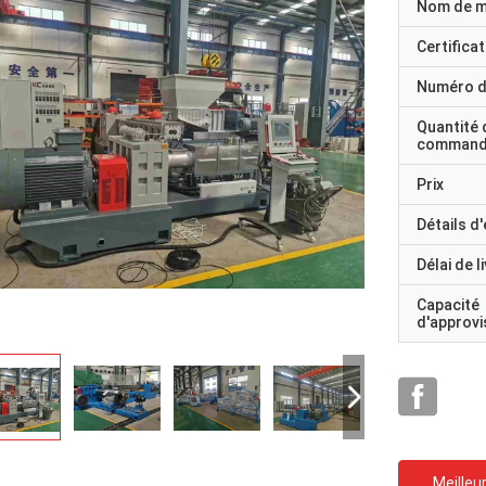
Nom de 
Certificat
Numéro d
Quantité 
command
Prix
Détails d
Délai de l
Capacité
d'approv
Meilleur