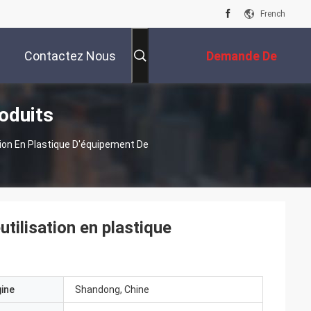
French
Contactez Nous
Demande De
oduits
Soumission
ion En Plastique D'équipement De
ilisation en plastique
gine
Shandong, Chine