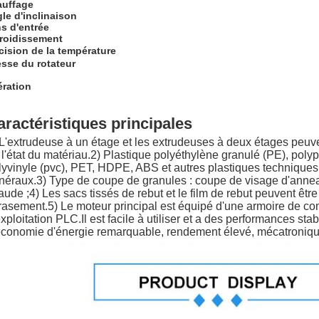
uffage
le d'inclinaison
s d'entrée
roidissement
cision de la température
esse du rotateur
ration
aractéristiques principales
 L'extrudeuse à un étage et les extrudeuses à deux étages peuvent
 l'état du matériau.2) Plastique polyéthylène granulé (PE), polyp
lyvinyle (pvc), PET, HDPE, ABS et autres plastiques techniques 
néraux.3) Type de coupe de granules : coupe de visage d'anneau
aude ;4) Les sacs tissés de rebut et le film de rebut peuvent êtr
rasement.5) Le moteur principal est équipé d'une armoire de c
exploitation PLC.Il est facile à utiliser et a des performances sta
économie d'énergie remarquable, rendement élevé, mécatronique