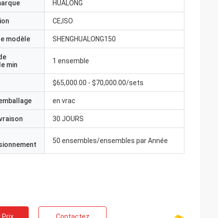
marque
HUALONG
ion
CE,ISO
e modèle
SHENGHUALONG150
de
1 ensemble
e min
$65,000.00 - $70,000.00/sets
'emballage
en vrac
ivraison
30 JOURS
50 ensembles/ensembles par Année
isionnement
 Prix
Contactez