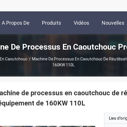
A Propos De
Produits
Vidéos
Nouvelles
ne De Processus En Caoutchouc Pr
Nous
 En Caoutchouc
/
Machine De Processus En Caoutchouc De Réutilisat
160KW 110L
chine de processus en caoutchouc de réut
'équipement de 160KW 110L
Lieu d'ori