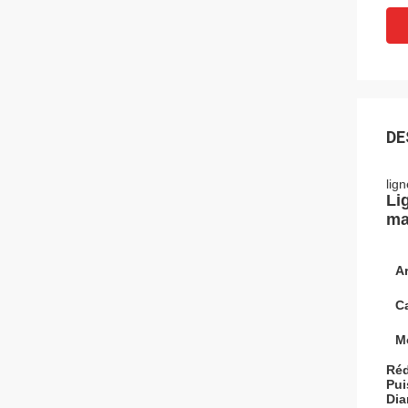
DE
lig
Li
ma
Ar
Ca
Mo
Réd
Pui
Dia