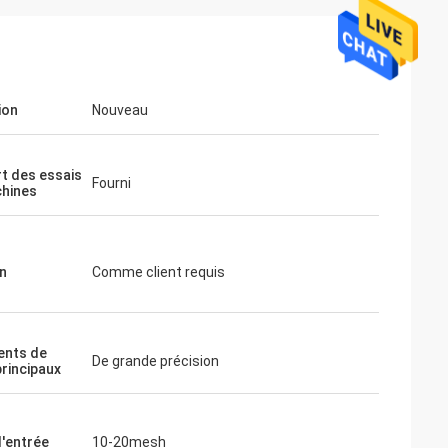
ion
Nouveau
t des essais
Fourni
hines
n
Comme client requis
ents de
De grande précision
principaux
d'entrée
10-20mesh