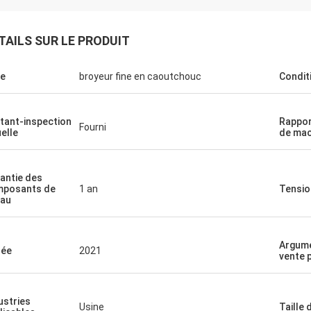
TAILS SUR LE PRODUIT
e
broyeur fine en caoutchouc
Condit
tant-inspection
Rappor
Fourni
uelle
de mac
antie des
posants de
1 an
Tensio
au
Argum
née
2021
vente 
ustries
Usine
Taille 