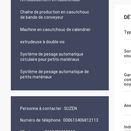
Chaîne de production en caoutchouc
DÉ
de bande de conveyeur
Machine en caoutchouc de calendrier
Typ
extrudeuse à double vis
Sor
Système de pesage automatique
vis
circulaire pour petits matériaux
Système de pesage automatique de
Gar
petits matériaux
com
noy
An
Personne à contacter :
SUZEN
Numéro de téléphone :
008613406812113
Ind