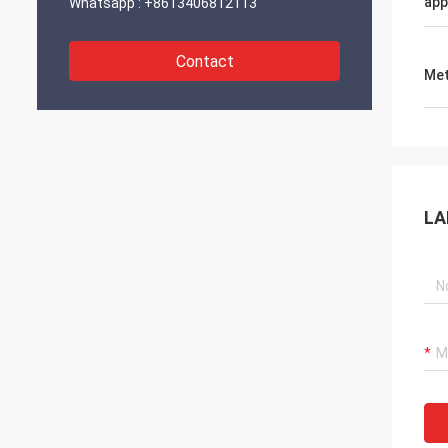
app
Whatsapp :
+8613406812113
Contact
Met
LA