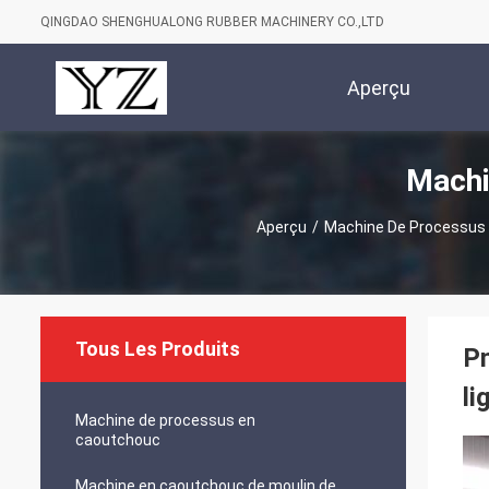
QINGDAO SHENGHUALONG RUBBER MACHINERY CO.,LTD
Aperçu
Machi
Aperçu
/
Machine De Processus
Tous Les Produits
Pn
li
Machine de processus en
caoutchouc
Machine en caoutchouc de moulin de