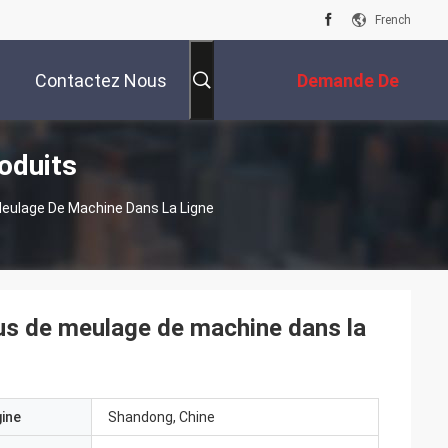
French
Contactez Nous
Demande De
oduits
Soumission
eulage De Machine Dans La Ligne
us de meulage de machine dans la
gine
Shandong, Chine