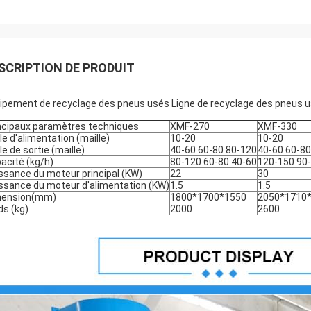
SCRIPTION DE PRODUIT
ipement de recyclage des pneus usés Ligne de recyclage des pneus u
ncipaux paramètres techniques
XMF-270
XMF-330
lle d'alimentation (maille)
10-20
10-20
lle de sortie (maille)
40-60 60-80 80-120
40-60 60-80
acité (kg/h)
80-120 60-80 40-60
120-150 90
ssance du moteur principal (KW)
22
30
ssance du moteur d'alimentation (KW)
1.5
1.5
mension(mm)
1800*1700*1550
2050*1710
ds (kg)
2000
2600