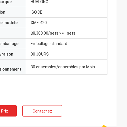
marque
HUALONG
ion
ISO,CE
e modèle
XMF-420
$8,300.00/sets >=1 sets
'emballage
Emballage standard
ivraison
30 JOURS
30 ensembles/ensembles par Mois
isionnement
 Prix
Contactez