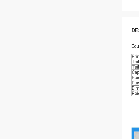
DE
Équ
Pri
Tai
Tai
Cap
Pui
Pui
Di
Poi