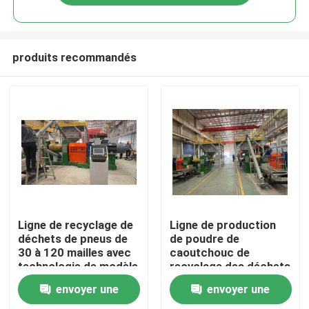
produits recommandés
Maison
Ligne de recyclage de
Ligne de production
déchets de pneus de
de poudre de
30 à 120 mailles avec
caoutchouc de
Produits
technologie de modèle
recyclage des déchets
de déchiquetage LP-
de pneus et de
envoyer une
envoyer une
1200
production pour
Vidéos
diverses industries