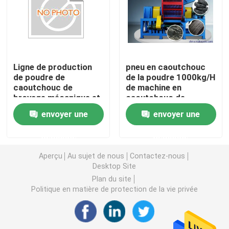
Machine en caoutchouc de moulin de mélange
Chaîne de production en caoutchouc de poudre
Ligne de production
pneu en caoutchouc
de poudre de
de la poudre 1000kg/H
caoutchouc de
de machine en
Machine en caoutchouc de malaxeur
broyage mécanique et
caoutchouc de
de tamisage
production réutilisant
envoyer une
envoyer une
l'équipement
Mélangeur en caoutchouc de Banbury
demande
demande
Presse de vulcanisation en caoutchouc
Aperçu
Au sujet de nous
Contactez-nous
Desktop Site
Plan du site
Ligne en caoutchouc reprise de feuille
Politique en matière de protection de la vie privée
Ligne de recyclage du plastique