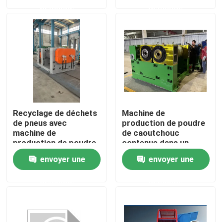
demande
demande
Au sujet de nous
Visite d'usine
Contrôle de qualité
Recyclage de déchets
Machine de
Contactez-nous
de pneus avec
production de poudre
machine de
de caoutchouc
production de poudre
contenue dans un
de caoutchouc
écran de tremblement
Nouvelles
envoyer une
envoyer une
modèle LP-800
Shredder
demande
demande
Demandez une citation
Machine de processus en caoutchouc