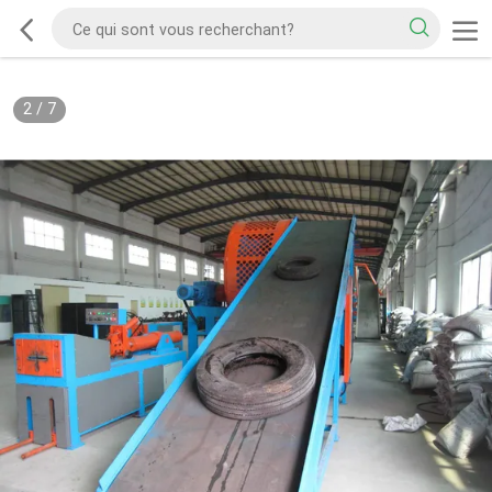
2
/
7