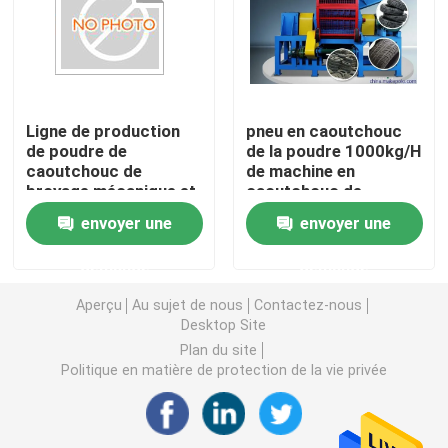
Machine en caoutchouc de moulin de mélange
Chaîne de production en caoutchouc de poudre
Ligne de production
pneu en caoutchouc
de poudre de
de la poudre 1000kg/H
caoutchouc de
de machine en
Machine en caoutchouc de malaxeur
broyage mécanique et
caoutchouc de
de tamisage
production réutilisant
envoyer une
envoyer une
l'équipement
Mélangeur en caoutchouc de Banbury
demande
demande
Presse de vulcanisation en caoutchouc
Aperçu
Au sujet de nous
Contactez-nous
Desktop Site
Plan du site
Ligne en caoutchouc reprise de feuille
Politique en matière de protection de la vie privée
Ligne de recyclage du plastique