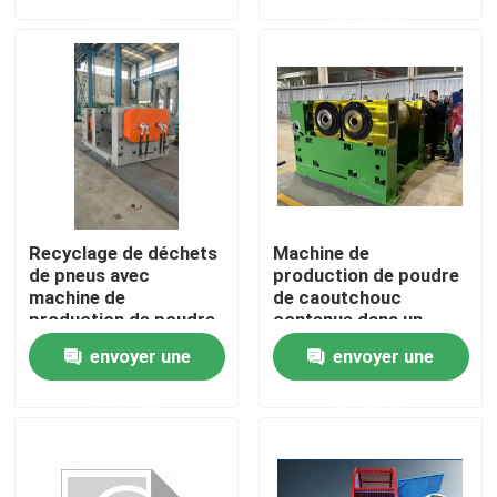
demande
demande
Au sujet de nous
Visite d'usine
Contrôle de qualité
Recyclage de déchets
Machine de
Contactez-nous
de pneus avec
production de poudre
machine de
de caoutchouc
production de poudre
contenue dans un
de caoutchouc
écran de tremblement
Nouvelles
envoyer une
envoyer une
modèle LP-800
Shredder
demande
demande
Demandez une citation
Machine de processus en caoutchouc