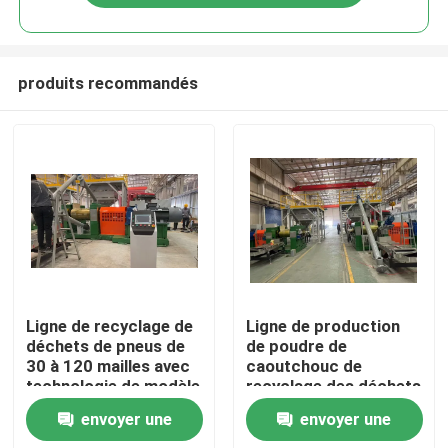
produits recommandés
Maison
Ligne de recyclage de
Ligne de production
déchets de pneus de
de poudre de
30 à 120 mailles avec
caoutchouc de
Produits
technologie de modèle
recyclage des déchets
de déchiquetage LP-
de pneus et de
envoyer une
envoyer une
1200
production pour
Vidéos
diverses industries