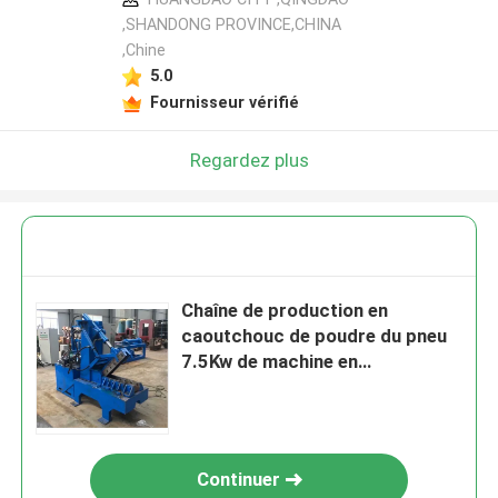
,SHANDONG PROVINCE,CHINA
,Chine
5.0
Fournisseur vérifié
Regardez plus
Chaîne de production en
caoutchouc de poudre du pneu
7.5Kw de machine en
caoutchouc de défibreur CE
d'OIN
Continuer