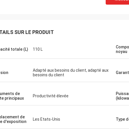
TAILS SUR LE PRODUIT
Compo
acité totale (L)
110 L
noyau
Adapté aux besoins du client, adapté aux
sion
Garant
besoins du client
uments de
Puissa
Productivité élevée
te principaux
(kilowa
lacement de
Les Etats-Unis
Type d
le d'exposition