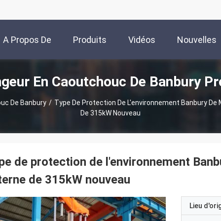
A Propos De
Produits
Vidéos
Nouvelles
geur En Caoutchouc De Banbury Pr
Nous
ouc De Banbury
/
Type De Protection De L'environnement Banbury De 
De 315kW Nouveau
pe de protection de l'environnement Ban
terne de 315kW nouveau
Lieu d'ori