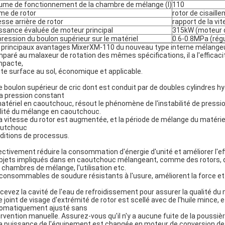
ume de fonctionnement de la chambre de mélange (l)
110
me de rotor
rotor de cisaill
esse arrière de rotor
rapport de la vi
ssance évaluée de moteur principal
315kW (moteur d
pression du boulon supérieur sur le matériel
0.6-0.8MPa (régu
 principaux avantages MixerXM-110 du nouveau type interne mélangeur 
paré au malaxeur de rotation des mêmes spécifications, il a l'efficacit
pacte,
ite surface au sol, économique et applicable.
Le boulon supérieur de cric dont est conduit par de doubles cylindres hy
la pression constant
matériel en caoutchouc, résout le phénomène de l'instabilité de pressio
lité du mélange en caoutchouc.
La vitesse du rotor est augmentée, et la période de mélange du matér
utchouc
ditions de processus.
ectivement réduire la consommation d'énergie d'unité et améliorer l'ef
objets impliqués dans en caoutchouc mélangeant, comme des rotors, d
 chambres de mélange, l'utilisation etc.
 consommables de soudure résistants à l'usure, améliorent la force et la
cevez la cavité de l'eau de refroidissement pour assurer la qualité d
Le joint de visage d'extrémité de rotor est scellé avec de l'huile mince, e
omatiquement ajusté sans
ervention manuelle. Assurez-vous qu'il n'y a aucune fuite de la poussièr
La puissance de l'équipement est changée en moteur de conversion de 