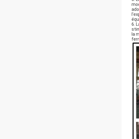
mod
ado
l'e
équ
6. 
sti
la 
fer