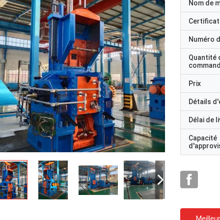
Nom de 
Certificat
Numéro d
Quantité 
command
Prix
Détails d
Délai de l
Capacité
d'approv
Meilleur