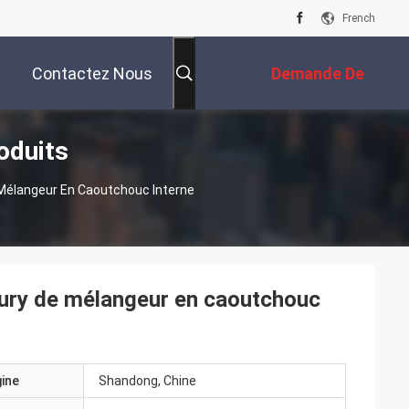
French
Contactez Nous
Demande De
oduits
Soumission
Mélangeur En Caoutchouc Interne
bury de mélangeur en caoutchouc
gine
Shandong, Chine