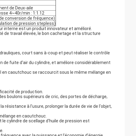
ement de Deux-aile
tesse 4~40r/min : 1:1.12
e conversion de fréquence)
lation de pression stepless)
interne est un produit innovateur et amélioré.
é de travail élevée, le bon cachetage et la structure
drauliques, court sans à-coup et peut réaliser le contrôle
n de fuite d'air du cylindre, et améliore considérablement
iel en caoutchouc se raccourcit sous le même mélange en
ficacité de production.
es boulons supérieurs de cric, des portes de décharge,
 résistance à l'usure, prolonger la durée de vie de l'objet,
u mélange en caoutchouc.
t le cylindre de scellage d'huile de pression est
e.
fréquence avec la puissance et l'économie d'énergie