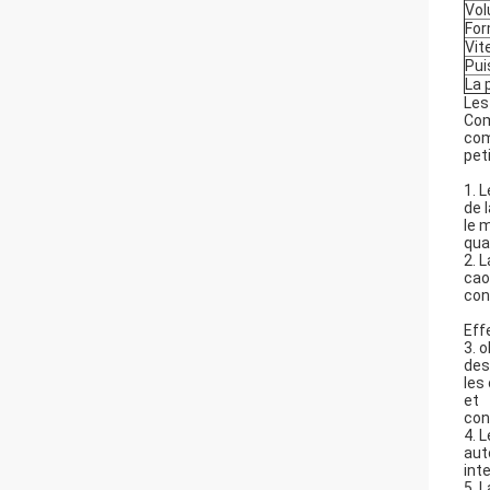
Vol
For
Vit
Pui
La 
Les
Com
com
pet
1. 
de 
le 
qua
2. 
cao
con
Eff
3. 
des
les
et
con
4. 
aut
int
5. 