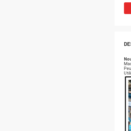
DE
Nou
Mac
Peut
Uti