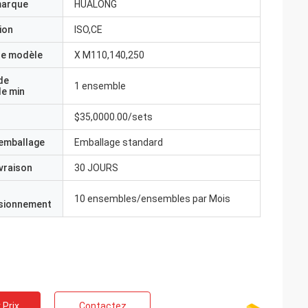
marque
HUALONG
ion
ISO,CE
e modèle
X M110,140,250
de
1 ensemble
e min
$35,0000.00/sets
'emballage
Emballage standard
ivraison
30 JOURS
10 ensembles/ensembles par Mois
isionnement
 Prix
Contactez