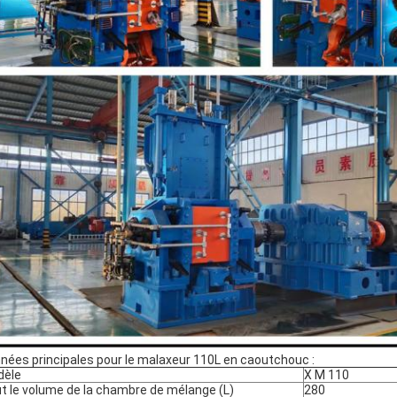
nées principales pour le malaxeur 110L en caoutchouc :
dèle
X M 110
t le volume de la chambre de mélange (L)
280