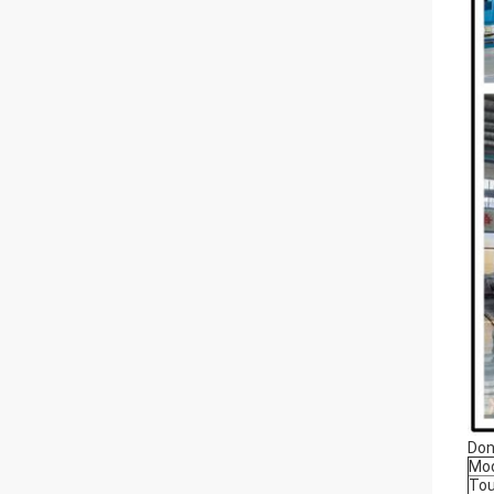
Don
Mo
Tou