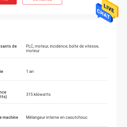
sants de
PLC, moteur, incidence, boîte de vitesse,
moteur
ie
1 an
nce
315 kilowatts
tts)
e machine
Mélangeur interne en caoutchouc