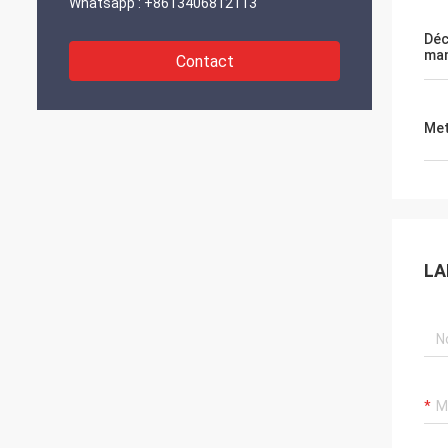
Whatsapp :
+8613406812113
Déc
man
Contact
Met
LA