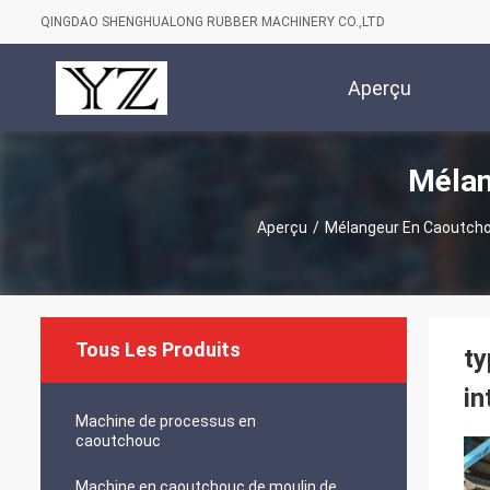
QINGDAO SHENGHUALONG RUBBER MACHINERY CO.,LTD
Aperçu
Mélan
Aperçu
/
Mélangeur En Caoutch
Tous Les Produits
ty
in
Machine de processus en
caoutchouc
Machine en caoutchouc de moulin de