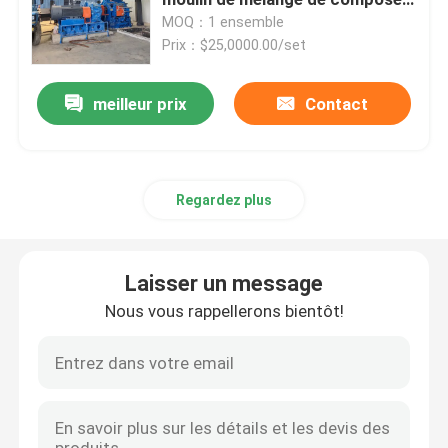
de mélangeur de Banbury
MOQ：1 ensemble
Prix：$25,0000.00/set
Machine en caoutchouc de moulin de mélange
meilleur prix
Contact
Chaîne de production en caoutchouc de poudre
Machine en caoutchouc de malaxeur
Regardez plus
Mélangeur en caoutchouc de Banbury
Laisser un message
Presse de vulcanisation en caoutchouc
Nous vous rappellerons bientôt!
Ligne en caoutchouc reprise de feuille
Ligne de recyclage du plastique