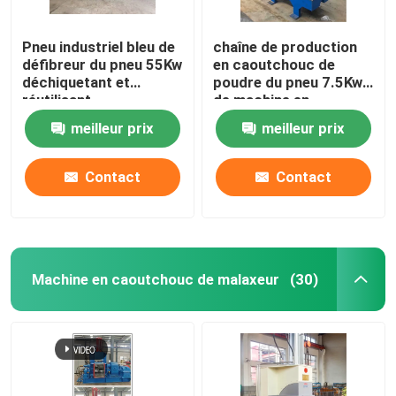
Pneu industriel bleu de
chaîne de production
défibreur du pneu 55Kw
en caoutchouc de
déchiquetant et
poudre du pneu 7.5Kw
réutilisant
de machine en
caoutchouc de
meilleur prix
meilleur prix
défibreur CE d'OIN
Contact
Contact
Machine en caoutchouc de malaxeur
(30)