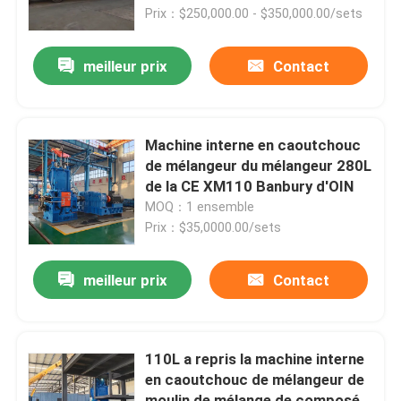
Banbury
Prix：$250,000.00 - $350,000.00/sets
Au sujet de nous
meilleur prix
Contact
Visite d'usine
Machine interne en caoutchouc
Contrôle de qualité
de mélangeur du mélangeur 280L
de la CE XM110 Banbury d'OIN
MOQ：1 ensemble
Contactez-nous
Prix：$35,0000.00/sets
Nouvelles
meilleur prix
Contact
Demandez une citation
110L a repris la machine interne
en caoutchouc de mélangeur de
Machine de processus en caoutchouc
moulin de mélange de composé