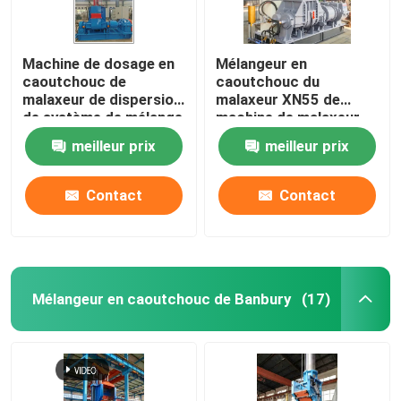
Machine de dosage en
Mélangeur en
caoutchouc de
caoutchouc du
malaxeur de dispersion
malaxeur XN55 de
de système de mélange
machine de malaxeur
de malaxeur de
en caoutchouc de
meilleur prix
meilleur prix
Banbury
dispersion
Contact
Contact
Mélangeur en caoutchouc de Banbury
(17)