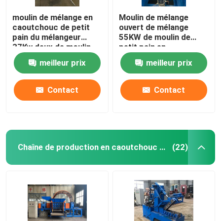
moulin de mélange en
Moulin de mélange
caoutchouc de petit
ouvert de mélange
pain du mélangeur
55KW de moulin de
37Kw deux de moulin
petit pain en
de diamètre de 400mm
caoutchouc de la
meilleur prix
meilleur prix
machine XK450 deux
Contact
Contact
Chaîne de production en caoutchouc de poudre
(22)