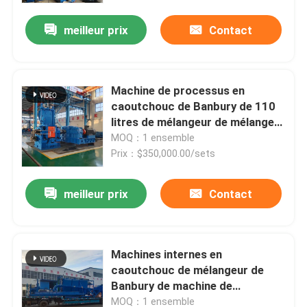
meilleur prix
Contact
Machine de processus en
caoutchouc de Banbury de 110
litres de mélangeur de mélangeur
interne en caoutchouc en lots
MOQ：1 ensemble
Prix：$350,000.00/sets
meilleur prix
Contact
Maison
Machines internes en
Produits
caoutchouc de mélangeur de
Banbury de machine de
mélangeur de malaxeur de
Vidéos
MOQ：1 ensemble