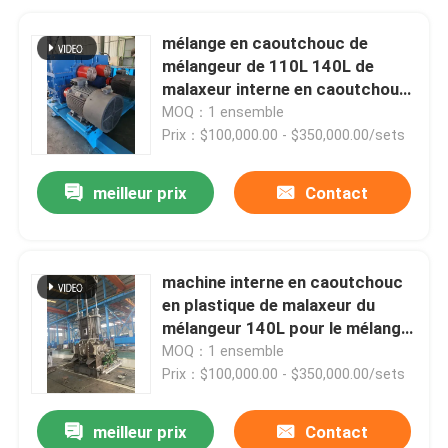
mélange en caoutchouc de
mélangeur de 110L 140L de
malaxeur interne en caoutchouc
de Banbury
MOQ：1 ensemble
Prix：$100,000.00 - $350,000.00/sets
meilleur prix
Contact
machine interne en caoutchouc
en plastique de malaxeur du
mélangeur 140L pour le mélange
en caoutchouc
MOQ：1 ensemble
Prix：$100,000.00 - $350,000.00/sets
meilleur prix
Contact