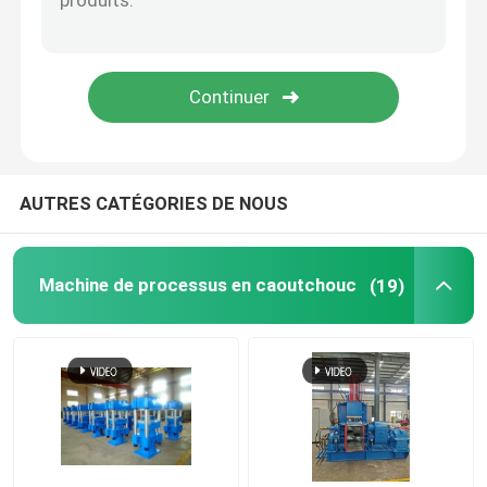
balle de tennis faisant la machine
Broyeur en caoutchouc Machine
Groupe outre de la machine de refroidissement en ca
AUTRES CATÉGORIES DE NOUS
Chaîne de production en caoutchouc de bande de con
Machine de processus en caoutchouc
(19)
Machine en caoutchouc de calendrier
extrudeuse à double vis
Système de pesage automatique circulaire pour petits