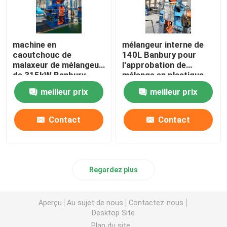
machine en
mélangeur interne de
caoutchouc de
140L Banbury pour
malaxeur de mélangeur
l'approbation de
de 315kW Banbury
mélange en plastique
pour le mélange en
en caoutchouc d'OIN
meilleur prix
meilleur prix
caoutchouc
Contact
Contact
Regardez plus
Aperçu
Au sujet de nous
Contactez-nous
Desktop Site
Plan du site