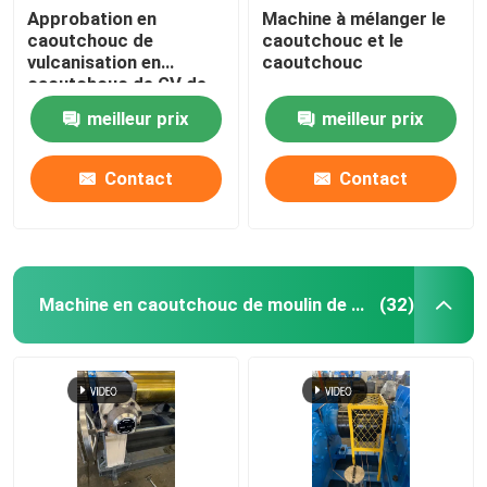
Approbation en
Machine à mélanger le
caoutchouc de
caoutchouc et le
Système de pesage automatique de petits matériaux
vulcanisation en
caoutchouc
caoutchouc de GV de
Toy Making Machine de
meilleur prix
meilleur prix
presse de PLC
Contact
Contact
Machine en caoutchouc de moulin de mélange
(32)