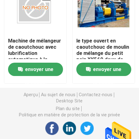
Machine en caoutchouc de moulin de mélange
Chaîne de production en caoutchouc de poudre
Machine de mélangeur
le type ouvert en
de caoutchouc avec
caoutchouc de moulin
lubrification
de mélange du petit
Machine en caoutchouc de malaxeur
automatique à la
pain XK560 deux de
graisse et mélangeur
560mm a adapté aux
envoyer une
envoyer une
de stock optionnel et
besoins du client
Mélangeur en caoutchouc de Banbury
longueur de rouleau de
demande
demande
1200 mm
Presse de vulcanisation en caoutchouc
Aperçu
Au sujet de nous
Contactez-nous
Desktop Site
Plan du site
Ligne en caoutchouc reprise de feuille
Politique en matière de protection de la vie privée
Ligne de recyclage du plastique