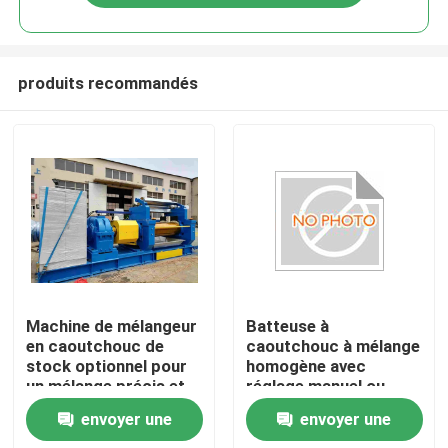
produits recommandés
Maison
Machine de mélangeur
Batteuse à
en caoutchouc de
caoutchouc à mélange
stock optionnel pour
homogène avec
Produits
un mélange précis et
réglage manuel ou
constant
électrique de
envoyer une
envoyer une
l'écartement et
Vidéos
rouleaux refroidis à