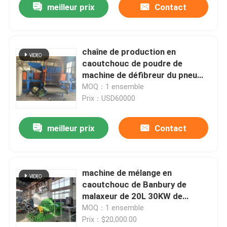
meilleur prix
Contact
chaîne de production en
caoutchouc de poudre de
machine de défibreur du pneu
55kw en caoutchouc LP-1200
MOQ：1 ensemble
Prix：USD60000
meilleur prix
Contact
machine de mélange en
caoutchouc de Banbury de
malaxeur de 20L 30KW de
laboratoire interne en
MOQ：1 ensemble
caoutchouc de machine
Prix：$20,000.00