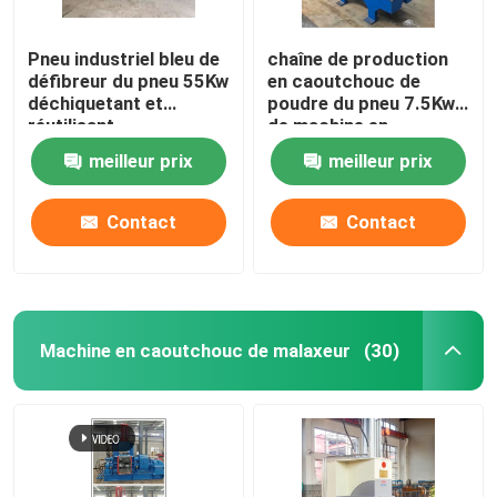
Pneu industriel bleu de
chaîne de production
défibreur du pneu 55Kw
en caoutchouc de
déchiquetant et
poudre du pneu 7.5Kw
réutilisant
de machine en
caoutchouc de
meilleur prix
meilleur prix
défibreur CE d'OIN
Contact
Contact
Machine en caoutchouc de malaxeur
(30)