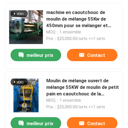
machine en caoutchouc de
moulin de mélange 55Kw de
450mm pour se mélanger et
couvrir
MOQ：1 ensemble
Prix：$25,000.00/sets >=1 sets
meilleur prix
Contact
Moulin de mélange ouvert de
mélange 55KW de moulin de petit
pain en caoutchouc de la
machine XK450 deux
MOQ：1 ensemble
Prix：$25,000.00/sets >=1 sets
meilleur prix
Contact