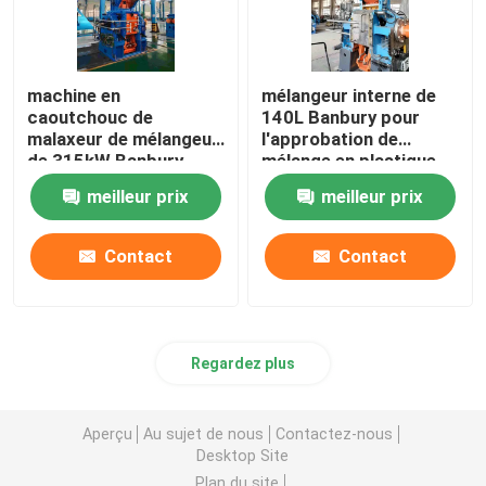
machine en
mélangeur interne de
caoutchouc de
140L Banbury pour
malaxeur de mélangeur
l'approbation de
de 315kW Banbury
mélange en plastique
pour le mélange en
en caoutchouc d'OIN
meilleur prix
meilleur prix
caoutchouc
Contact
Contact
Regardez plus
Aperçu
Au sujet de nous
Contactez-nous
Desktop Site
Plan du site