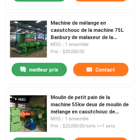
Machine de mélange en
caoutchouc de la machine 75L
Banbury de malaxeur de la
dispersion 55KW
MOQ：1 ensemble
Prix：$20,000.00
meilleur prix
Contact
Moulin de petit pain de la
machine 55kw deux de moulin de
mélange en caoutchouc de
silicone pour la composition en
MOQ：1 ensemble
caoutchouc
Prix：$25,000.00/sets >=1 sets