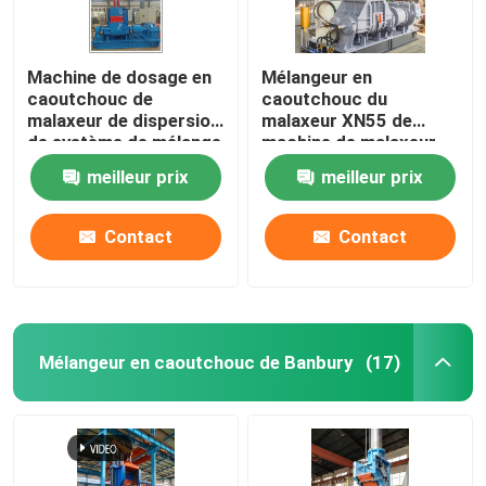
Machine de dosage en
Mélangeur en
caoutchouc de
caoutchouc du
malaxeur de dispersion
malaxeur XN55 de
de système de mélange
machine de malaxeur
de malaxeur de
en caoutchouc de
meilleur prix
meilleur prix
Banbury
dispersion
Contact
Contact
Mélangeur en caoutchouc de Banbury
(17)