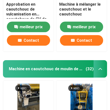
Approbation en
Machine à mélanger le
caoutchouc de
caoutchouc et le
Système de pesage automatique de petits matériaux
vulcanisation en
caoutchouc
caoutchouc de GV de
Toy Making Machine de
meilleur prix
meilleur prix
presse de PLC
Contact
Contact
Machine en caoutchouc de moulin de mélange
(32)