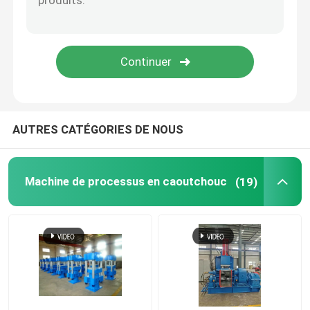
balle de tennis faisant la machine
Broyeur en caoutchouc Machine
Groupe outre de la machine de refroidissement en ca
AUTRES CATÉGORIES DE NOUS
Chaîne de production en caoutchouc de bande de con
Machine de processus en caoutchouc
(19)
Machine en caoutchouc de calendrier
extrudeuse à double vis
Système de pesage automatique circulaire pour petits