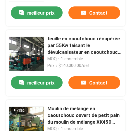
meilleur prix
Contact
feuille en caoutchouc récupérée
par 55Kw faisant le
dévulcanisateur en caoutchouc
de poudre de machine
MOQ：1 ensemble
Prix：$140,000.00/set
meilleur prix
Contact
Maison
Moulin de mélange en
Produits
caoutchouc ouvert de petit pain
du moulin de mélange XK450
deux pour le caoutchouc
Vidéos
MOQ：1 ensemble