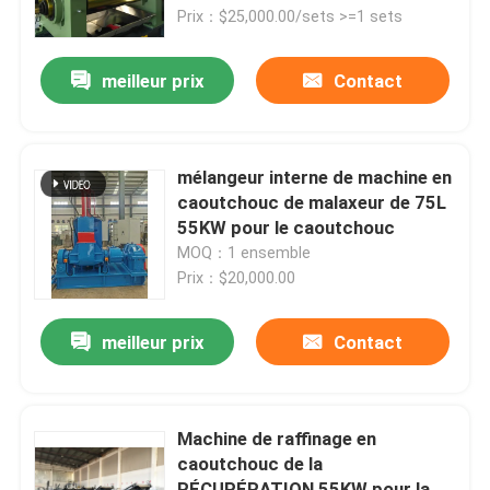
Prix：$25,000.00/sets >=1 sets
Au sujet de nous
meilleur prix
Contact
Visite d'usine
mélangeur interne de machine en
Contrôle de qualité
caoutchouc de malaxeur de 75L
55KW pour le caoutchouc
MOQ：1 ensemble
Contactez-nous
Prix：$20,000.00
Nouvelles
meilleur prix
Contact
Demandez une citation
Machine de raffinage en
caoutchouc de la
Machine de processus en caoutchouc
RÉCUPÉRATION 55KW pour la