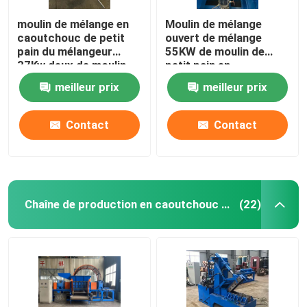
moulin de mélange en
Moulin de mélange
caoutchouc de petit
ouvert de mélange
pain du mélangeur
55KW de moulin de
37Kw deux de moulin
petit pain en
de diamètre de 400mm
caoutchouc de la
meilleur prix
meilleur prix
machine XK450 deux
Contact
Contact
Chaîne de production en caoutchouc de poudre
(22)