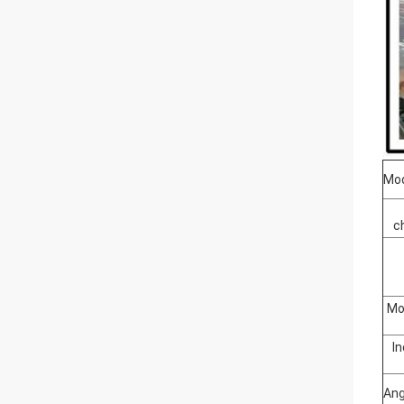
Mo
c
Mo
In
Ang