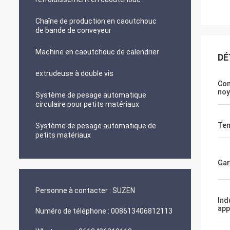
Chaîne de production en caoutchouc
de bande de conveyeur
Machine en caoutchouc de calendrier
DÉ
extrudeuse à double vis
Co
noy
Système de pesage automatique
circulaire pour petits matériaux
Ten
Système de pesage automatique de
petits matériaux
Gar
Personne à contacter :
SUZEN
Ind
app
Numéro de téléphone :
008613406812113