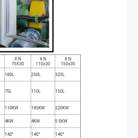
X N
X N
X N
75X30
110x30
150x30
180L
250L
325L
75L
110L
150L
110KW
185KW
220KW
4KW
4KW
5.5KW
140°
140°
140°