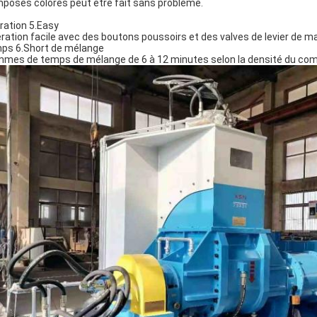
posés colorés peut être fait sans problème.
ration 5.Easy
ration facile avec des boutons poussoirs et des valves de levier de ma
ps 6.Short de mélange
mes de temps de mélange de 6 à 12 minutes selon la densité du co