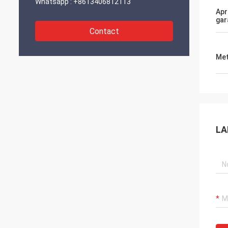
Whatsapp :
+8613406812113
Apr
gar
Contact
Met
LA