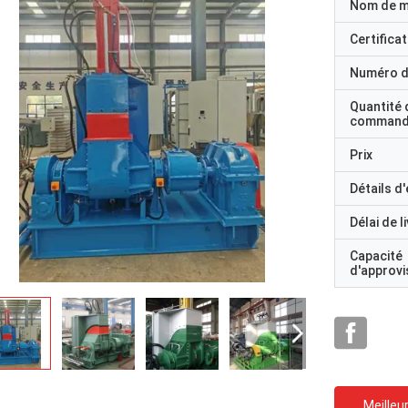
Nom de 
Certificat
Numéro d
Quantité 
command
Prix
Détails d
Délai de l
Capacité
d'approv
Meilleur