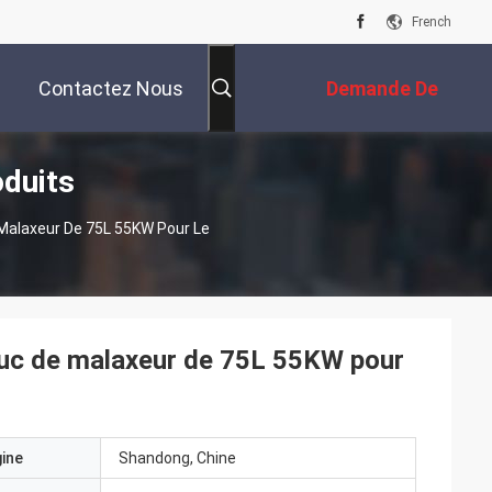
French
Contactez Nous
Demande De
duits
Soumission
Malaxeur De 75L 55KW Pour Le
ouc de malaxeur de 75L 55KW pour
gine
Shandong, Chine