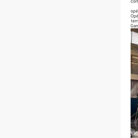
com
opé
Opé
tem
Gam