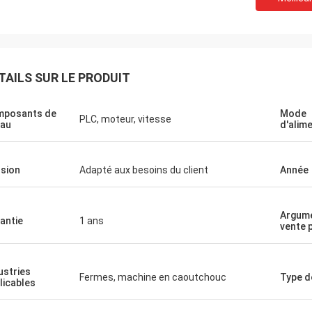
TAILS SUR LE PRODUIT
mposants de
Mode
PLC, moteur, vitesse
au
d'alim
sion
Adapté aux besoins du client
Année
Argum
antie
1 ans
vente 
ustries
Fermes, machine en caoutchouc
Type d
licables