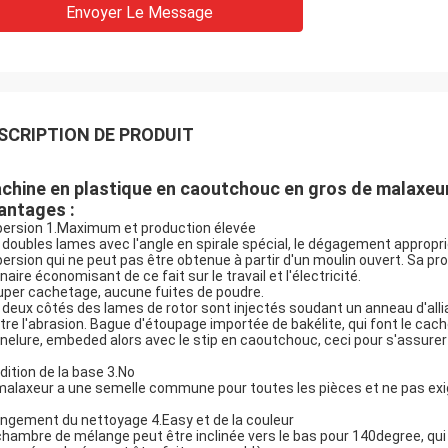
Envoyer Le Message
SCRIPTION DE PRODUIT
chine en plastique en caoutchouc en gros de malaxeur 
antages :
persion 1.Maximum et production élevée
 doubles lames avec l'angle en spirale spécial, le dégagement approprié
persion qui ne peut pas être obtenue à partir d'un moulin ouvert. Sa pr
naire économisant de ce fait sur le travail et l'électricité.
uper cachetage, aucune fuites de poudre.
 deux côtés des lames de rotor sont injectés soudant un anneau d'alli
tre l'abrasion. Bague d'étoupage importée de bakélite, qui font le c
nelure, embeded alors avec le stip en caoutchouc, ceci pour s'assurer
dition de la base 3.No
malaxeur a une semelle commune pour toutes les pièces et ne pas exig
ngement du nettoyage 4.Easy et de la couleur
chambre de mélange peut être inclinée vers le bas pour 140degree, qui 