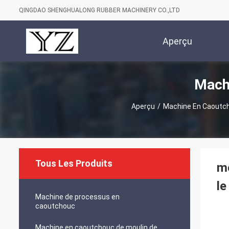
QINGDAO SHENGHUALONG RUBBER MACHINERY CO.,LTD
Aperçu
Mach
Aperçu
/
Machine En Caoutc
Tous Les Produits
mé
le
Machine de processus en
caoutchouc
Machine en caoutchouc de moulin de