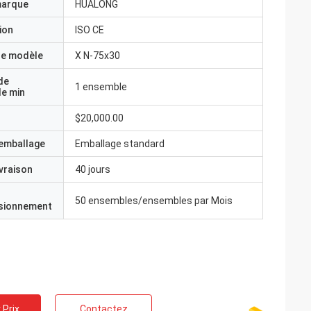
marque
HUALONG
ion
ISO CE
e modèle
X N-75x30
de
1 ensemble
e min
$20,000.00
'emballage
Emballage standard
ivraison
40 jours
50 ensembles/ensembles par Mois
isionnement
 Prix
Contactez