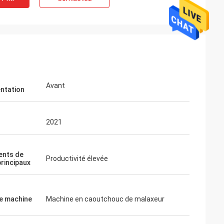
Avant
entation
2021
ents de
Productivité élevée
principaux
e machine
Machine en caoutchouc de malaxeur