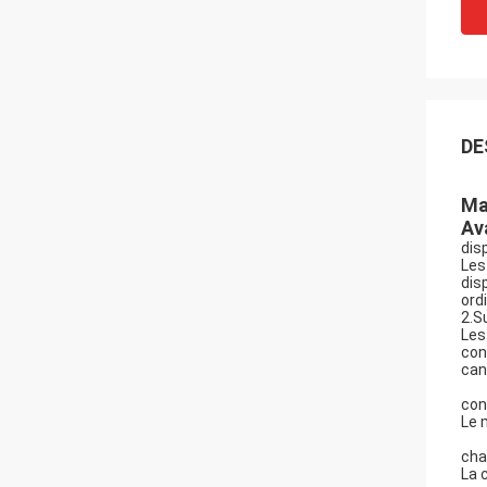
DE
Ma
Av
dis
Les
dis
ordi
2.S
Les
con
can
con
Le 
cha
La 