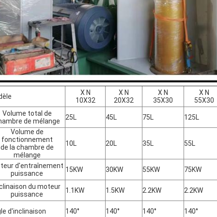
X N
X N
X N
X N
dèle
10X32
20X32
35X30
55X30
Volume total de
25L
45L
75L
125L
hambre de mélange
Volume de
fonctionnement
10L
20L
35L
55L
de la chambre de
mélange
teur d'entraînement
15KW
30KW
55KW
75KW
puissance
clinaison du moteur
1.1KW
1.5KW
2.2KW
2.2KW
puissance
le d'inclinaison
140°
140°
140°
140°