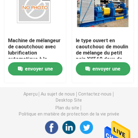
Machine en caoutchouc de moulin de mélange
Chaîne de production en caoutchouc de poudre
Machine de mélangeur
le type ouvert en
de caoutchouc avec
caoutchouc de moulin
lubrification
de mélange du petit
Machine en caoutchouc de malaxeur
automatique à la
pain XK560 deux de
graisse et mélangeur
560mm a adapté aux
envoyer une
envoyer une
de stock optionnel et
besoins du client
Mélangeur en caoutchouc de Banbury
longueur de rouleau de
demande
demande
1200 mm
Presse de vulcanisation en caoutchouc
Aperçu
Au sujet de nous
Contactez-nous
Desktop Site
Plan du site
Ligne en caoutchouc reprise de feuille
Politique en matière de protection de la vie privée
Ligne de recyclage du plastique