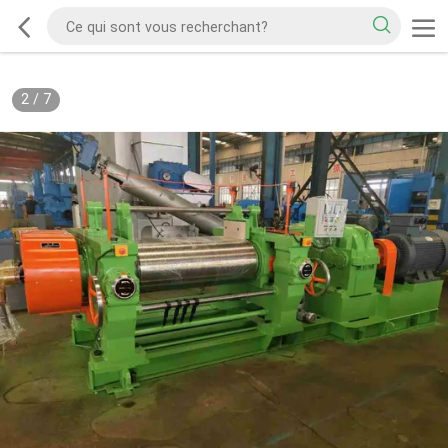
2
/
7