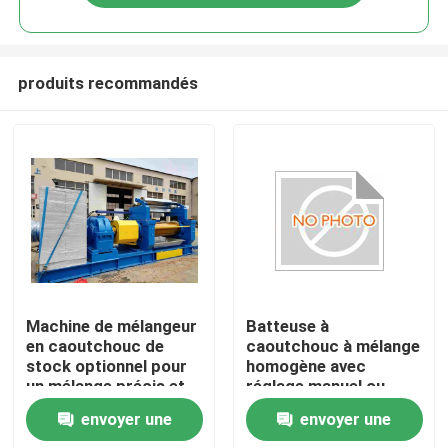
produits recommandés
Maison
Machine de mélangeur
Batteuse à
en caoutchouc de
caoutchouc à mélange
stock optionnel pour
homogène avec
Produits
un mélange précis et
réglage manuel ou
constant
électrique de
envoyer une
envoyer une
l'écartement et
Vidéos
rouleaux refroidis à