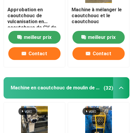
Approbation en
Machine à mélanger le
balle de tennis faisant la machine
caoutchouc de
caoutchouc et le
vulcanisation en
caoutchouc
caoutchouc de GV de
Broyeur en caoutchouc Machine
Toy Making Machine de
meilleur prix
meilleur prix
presse de PLC
Groupe outre de la machine de refroidissement en ca
Contact
Contact
Chaîne de production en caoutchouc de bande de con
Machine en caoutchouc de moulin de mélange
(32)
Machine en caoutchouc de calendrier
extrudeuse à double vis
Système de pesage automatique circulaire pour petits