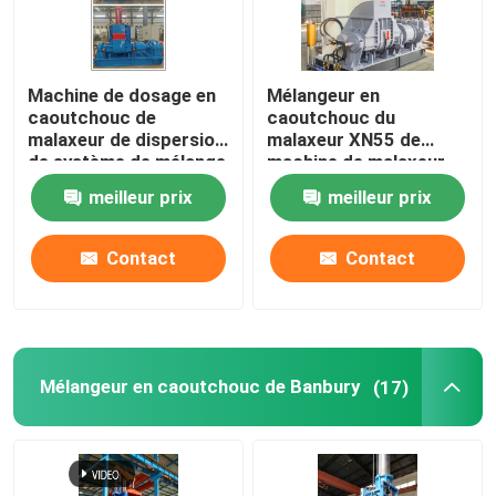
Machine de dosage en
Mélangeur en
caoutchouc de
caoutchouc du
malaxeur de dispersion
malaxeur XN55 de
de système de mélange
machine de malaxeur
de malaxeur de
en caoutchouc de
meilleur prix
meilleur prix
Banbury
dispersion
Contact
Contact
Mélangeur en caoutchouc de Banbury
(17)