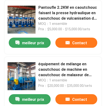
Pantoufle 2.2KW en caoutchouc
faisant la presse hydraulique en
caoutchouc de vulcanisation de
machine
MOQ：1 ensemble
Prix：$5,000.00 - $15,000.00/sets
meilleur prix
Contact
équipement de mélange en
caoutchouc de machine en
caoutchouc de malaxeur de
250L 185kW
MOQ：1 ensemble
Prix：$20,000.00 - $35,000.00/sets
meilleur prix
Contact