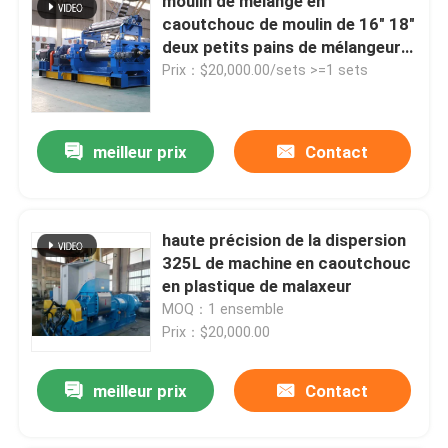
moulin de mélange en
caoutchouc de moulin de 16" 18"
deux petits pains de mélangeur
en caoutchouc d'actions
Prix：$20,000.00/sets >=1 sets
meilleur prix
Contact
haute précision de la dispersion
325L de machine en caoutchouc
en plastique de malaxeur
MOQ：1 ensemble
Prix：$20,000.00
meilleur prix
Contact