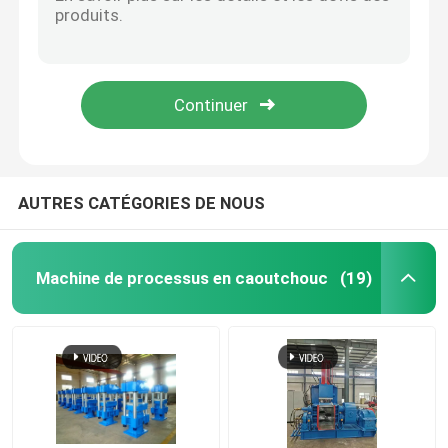
Malaxeur en caoutchouc de dispersion de machine en caoutchouc de malaxeur de 55KW 75KW Banbury
Machine en caoutchouc 25L 45L 125L 180L de malaxeur de mélangeur interne de Banbury
Machine en caoutchouc de moulin de mélange
EVA Rubber Kneader Machine XN75 75 L entremêlent le mélangeur en caoutchouc
Malaxeur en caoutchouc de kilowatt Banbury du mélangeur 315 de Banbury de protection de l'environnement
Chaîne de production en caoutchouc de poudre
machine interne en caoutchouc en plastique de malaxeur du mélangeur 140L pour le mélange en caoutchouc
Machine en caoutchouc de malaxeur
AUTRES CATÉGORIES DE NOUS
Mélangeur en caoutchouc de Banbury
Machine de processus en caoutchouc
(19)
Presse de vulcanisation en caoutchouc
Ligne en caoutchouc reprise de feuille
Ligne de recyclage du plastique