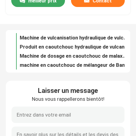
meilleur prix
Contact
Machine de vulcanisation hydraulique de vulcanisation en caoutchouc automatisée de presse
Produit en caoutchouc hydraulique de vulcanisation de presse de vide en caoutchouc faisant la machine
Au sujet de nous
Machine de dosage en caoutchouc de malaxeur de dispersion de système de mélange de malaxeur de Banbury
machine en caoutchouc de mélangeur de Banbury de machine en caoutchouc de malaxeur de 55l 75kw
Visite d'usine
malaxeur en caoutchouc de dispersion de la machine XN35 de malaxeur de 35L 55L
Le mélangeur en caoutchouc de la machine 55kW Banbury du malaxeur 55L-150L a adapté aux besoins du client
Contrôle de qualité
Malaxeur en caoutchouc de dispersion de la machine 185kw de malaxeur de XN110 110L
Mélangeur en caoutchouc 110Kw de malaxeur de dispersion de malaxeur en caoutchouc de la machine XN75
Machine de processus en caoutchouc de malaxeur en caoutchouc de XN75 75l pour le caoutchouc repris
Contactez-nous
Mélangeur interne en caoutchouc gris de la machine 125L Banbury du malaxeur XN55
Laisser un message
Le caoutchouc adapté aux besoins du client de mélangeur de malaxeur de la machine 35L de malaxeur de Banbury
Nouvelles
Nous vous rappellerons bientôt!
Machine de mélange en caoutchouc de la machine 75L Banbury de malaxeur de la dispersion 55KW
machine de mélange en caoutchouc de Banbury de malaxeur de 20L 30KW de laboratoire interne en caoutchouc de machine
Demandez une citation
Ligne en caoutchouc malaxeur de feuille de récupération du mélangeur 220KW Banbury de malaxeur
Le caoutchouc en caoutchouc du mélangeur 25L 45L de Banbury de laboratoire de malaxeur entremêlent la machine
Machine de processus en caoutchouc