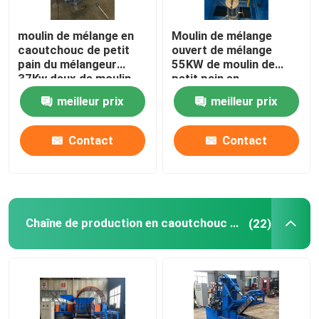
Système de pesage automatique de petits matériaux
moulin de mélange en
Moulin de mélange
caoutchouc de petit
ouvert de mélange
pain du mélangeur
55KW de moulin de
37Kw deux de moulin
petit pain en
de diamètre de 400mm
caoutchouc de la
meilleur prix
meilleur prix
machine XK450 deux
Contact
Contact
Chaîne de production en caoutchouc de poudre
(22)