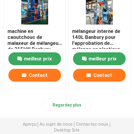
machine en
mélangeur interne de
caoutchouc de
140L Banbury pour
malaxeur de mélangeur
l'approbation de
de 315kW Banbury
mélange en plastique
pour le mélange en
en caoutchouc d'OIN
meilleur prix
meilleur prix
caoutchouc
Contact
Contact
Regardez plus
Aperçu
Au sujet de nous
Contactez-nous
Desktop Site