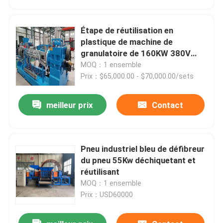
Étape de réutilisation en
plastique de machine de
granulatoire de 160KW 380V
60HZ double
MOQ：1 ensemble
Prix：$65,000.00 - $70,000.00/sets
meilleur prix
Contact
Pneu industriel bleu de défibreur
Maison
du pneu 55Kw déchiquetant et
réutilisant
MOQ：1 ensemble
Produits
Prix：USD60000
Vidéos