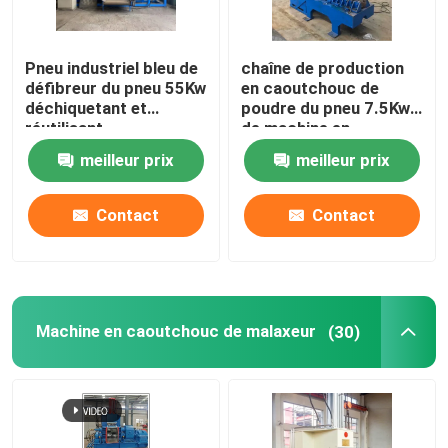
Pneu industriel bleu de
chaîne de production
défibreur du pneu 55Kw
en caoutchouc de
déchiquetant et
poudre du pneu 7.5Kw
réutilisant
de machine en
caoutchouc de
meilleur prix
meilleur prix
défibreur CE d'OIN
Contact
Contact
Machine en caoutchouc de malaxeur
(30)