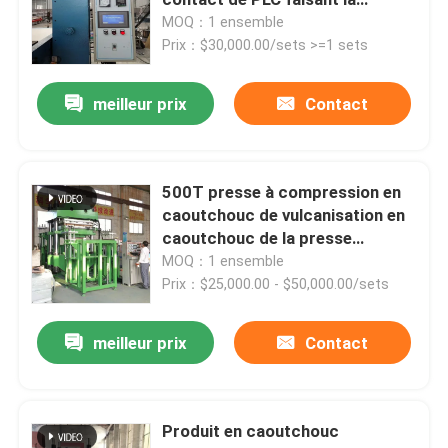
machine
MOQ：1 ensemble
Prix：$30,000.00/sets >=1 sets
Machine en caoutchouc de moulin de mélange
meilleur prix
Contact
Chaîne de production en caoutchouc de poudre
Machine en caoutchouc de malaxeur
500T presse à compression en
caoutchouc de vulcanisation en
caoutchouc de la presse
Mélangeur en caoutchouc de Banbury
1300*1300mm
MOQ：1 ensemble
Prix：$25,000.00 - $50,000.00/sets
Presse de vulcanisation en caoutchouc
meilleur prix
Contact
Ligne en caoutchouc reprise de feuille
Produit en caoutchouc
Ligne de recyclage du plastique