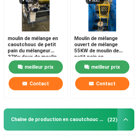
moulin de mélange en
Moulin de mélange
caoutchouc de petit
ouvert de mélange
pain du mélangeur
55KW de moulin de
37Kw deux de moulin
petit pain en
de diamètre de 400mm
caoutchouc de la
meilleur prix
meilleur prix
machine XK450 deux
Contact
Contact
Chaîne de production en caoutchouc de poudre
(22)