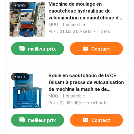
Machine de moulage en
caoutchouc hydraulique de
Système de pesage automatique de petits matériaux
vulcanisation en caoutchouc de
la presse 5.5KW
MOQ：1 ensemble
Prix：$10,000.00/sets >=1 sets
meilleur prix
Contact
Boule en caoutchouc de la CE
faisant à presse de vulcanisation
de machine la machine de
processus en caoutchouc
MOQ：1 ensemble
Prix：$2,000.00/sets >=1 sets
meilleur prix
Contact