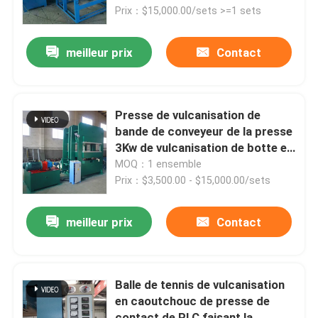
Prix：$15,000.00/sets >=1 sets
Au sujet de nous
meilleur prix
Contact
Visite d'usine
Presse de vulcanisation de
Contrôle de qualité
bande de conveyeur de la presse
3Kw de vulcanisation de botte en
caoutchouc
MOQ：1 ensemble
Contactez-nous
Prix：$3,500.00 - $15,000.00/sets
Nouvelles
meilleur prix
Contact
Demandez une citation
Balle de tennis de vulcanisation
en caoutchouc de presse de
Machine de processus en caoutchouc
contact de PLC faisant la