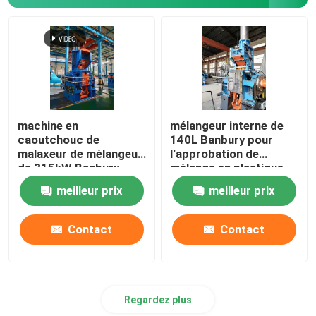
machine en
mélangeur interne de
caoutchouc de
140L Banbury pour
malaxeur de mélangeur
l'approbation de
de 315kW Banbury
mélange en plastique
pour le mélange en
en caoutchouc d'OIN
meilleur prix
meilleur prix
caoutchouc
Contact
Contact
Regardez plus