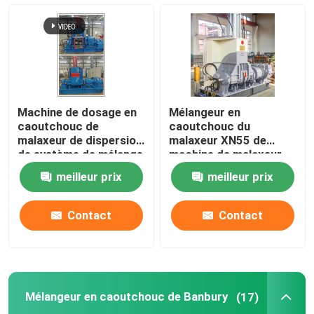
Machine de dosage en
Mélangeur en
caoutchouc de
caoutchouc du
malaxeur de dispersion
malaxeur XN55 de
de système de mélange
machine de malaxeur
de malaxeur de
en caoutchouc de
meilleur prix
meilleur prix
Banbury
dispersion
Contact
Contact
Mélangeur en caoutchouc de Banbury
(17)