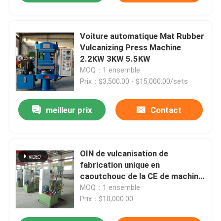
Voiture automatique Mat Rubber
Vulcanizing Press Machine
2.2KW 3KW 5.5KW
MOQ：1 ensemble
Prix：$3,500.00 - $15,000.00/sets
meilleur prix
Contact
OIN de vulcanisation de
fabrication unique en
caoutchouc de la CE de machine
de presse de la machine 63T
MOQ：1 ensemble
Prix：$10,000.00