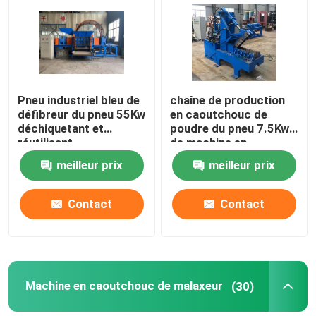
Pneu industriel bleu de
chaîne de production
défibreur du pneu 55Kw
en caoutchouc de
déchiquetant et
poudre du pneu 7.5Kw
réutilisant
de machine en
caoutchouc de
meilleur prix
meilleur prix
défibreur CE d'OIN
Contact
Contact
Machine en caoutchouc de malaxeur
(30)