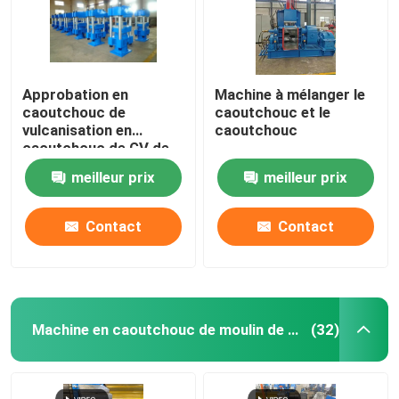
Approbation en
Machine à mélanger le
caoutchouc de
caoutchouc et le
vulcanisation en
caoutchouc
caoutchouc de GV de
Toy Making Machine de
meilleur prix
meilleur prix
presse de PLC
Contact
Contact
Machine en caoutchouc de moulin de mélange
(32)