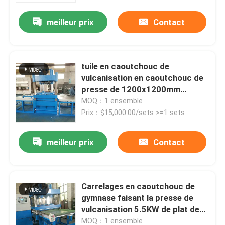
meilleur prix
Contact
tuile en caoutchouc de
vulcanisation en caoutchouc de
presse de 1200x1200mm
faisant la machine
MOQ：1 ensemble
Prix：$15,000.00/sets >=1 sets
meilleur prix
Contact
Maison
Carrelages en caoutchouc de
Produits
gymnase faisant la presse de
vulcanisation 5.5KW de plat de
machine
Vidéos
MOQ：1 ensemble