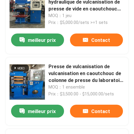
hydraulique de vulcanisation de
presse de vide en caoutchouc
balle de tennis faisant la machine
faisant la machine
MOQ：1 jeu
Prix：$5,000.00/sets >=1 sets
Broyeur en caoutchouc Machine
meilleur prix
Contact
Groupe outre de la machine de refroidissement en ca
Presse de vulcanisation de
Chaîne de production en caoutchouc de bande de con
vulcanisation en caoutchouc de
colonne de presse du laboratoire
100T
MOQ：1 ensemble
Machine en caoutchouc de calendrier
Prix：$3,500.00 - $15,000.00/sets
extrudeuse à double vis
meilleur prix
Contact
Système de pesage automatique circulaire pour petits