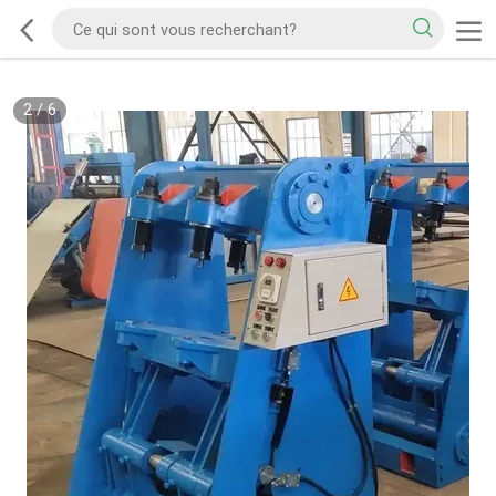
2
/
6