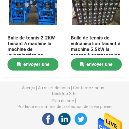
Machine en caoutchouc de moulin de mélange
Chaîne de production en caoutchouc de poudre
Balle de tennis 2.2KW
Balle de tennis de
faisant à machine la
vulcanisation faisant à
machine de
machine 5.5kW la
Machine en caoutchouc de malaxeur
vulcanisation en
presse à compression
caoutchouc
en caoutchouc
envoyer une
envoyer une
Mélangeur en caoutchouc de Banbury
demande
demande
Presse de vulcanisation en caoutchouc
Aperçu
Au sujet de nous
Contactez-nous
Desktop Site
Plan du site
Ligne en caoutchouc reprise de feuille
Politique en matière de protection de la vie privée
Ligne de recyclage du plastique