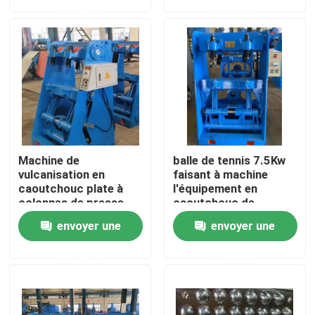
demande
demande
Au sujet de nous
Visite d'usine
Contrôle de qualité
Machine de
balle de tennis 7.5Kw
Contactez-nous
vulcanisation en
faisant à machine
caoutchouc plate à
l'équipement en
colonnes de presse
caoutchouc de
avec du CE et l'OIN
vulcanisation
Nouvelles
envoyer une
envoyer une
demande
demande
Demandez une citation
Machine de processus en caoutchouc