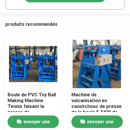
produits recommandés
Maison
Boule de PVC Toy Ball
Machine de
Making Machine
vulcanisation en
Tennis faisant la
caoutchouc de presse
Produits
presse de
de la boule 5.5KW de
vulcanisation de
machine en plastique
envoyer une
envoyer une
machine
de fabrication
Vidéos