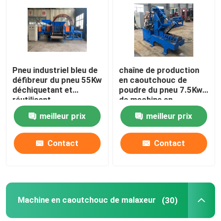
Au sujet de nous
Visite d'usine
Pneu industriel bleu de
chaîne de production
défibreur du pneu 55Kw
en caoutchouc de
déchiquetant et
poudre du pneu 7.5Kw
Contrôle de qualité
réutilisant
de machine en
caoutchouc de
meilleur prix
meilleur prix
défibreur CE d'OIN
Contactez-nous
Contact
Contact
Nouvelles
Demandez une citation
Machine en caoutchouc de malaxeur
(30)
Machine de processus en caoutchouc