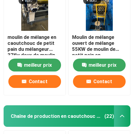
moulin de mélange en
Moulin de mélange
caoutchouc de petit
ouvert de mélange
pain du mélangeur
55KW de moulin de
37Kw deux de moulin
petit pain en
de diamètre de 400mm
caoutchouc de la
meilleur prix
meilleur prix
machine XK450 deux
Contact
Contact
Maison
Produits
Chaîne de production en caoutchouc de poudre
(22)
Vidéos