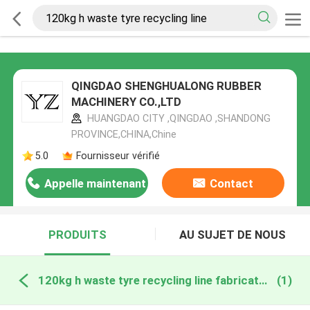
QINGDAO SHENGHUALONG RUBBER
MACHINERY CO.,LTD
HUANGDAO CITY ,QINGDAO ,SHANDONG
PROVINCE,CHINA,Chine
5.0
Fournisseur vérifié
Appelle maintenant
Contact
PRODUITS
AU SUJET DE NOUS
120kg h waste tyre recycling line fabrication en ligne
(1)