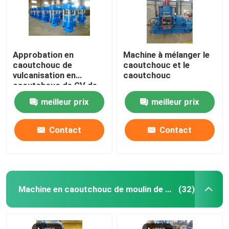
Approbation en
Machine à mélanger le
caoutchouc de
caoutchouc et le
vulcanisation en
caoutchouc
caoutchouc de GV de
Toy Making Machine de
meilleur prix
meilleur prix
presse de PLC
Contact
Contact
Machine en caoutchouc de moulin de mélange
(32)